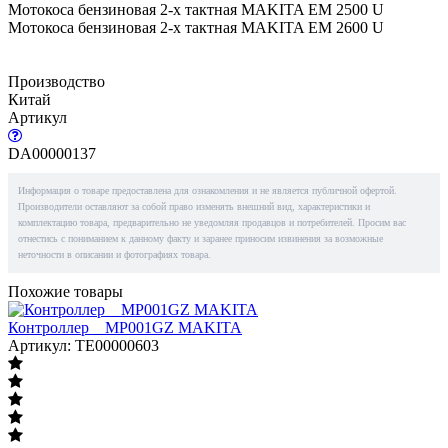
Мотокоса бензиновая 2-х тактная MAKITA EM 2500 U
Мотокоса бензиновая 2-х тактная MAKITA EM 2600 U
Производство
Китай
Артикул
DA00000137
Информация о товаре предоставлена для ознакомления и не является публичной офертой.
Производители оставляют за собой право изменять внешний вид, характеристики и
комплектацию товара, предварительно не уведомляя продавцов и потребителей. Просим вас
отнестись с пониманием к данному факту и заранее приносим извинения за возможные
неточности в описании и фотографиях товара.
Похожие товары
Контроллер__MP001GZ MAKITA
Артикул: TE00000603