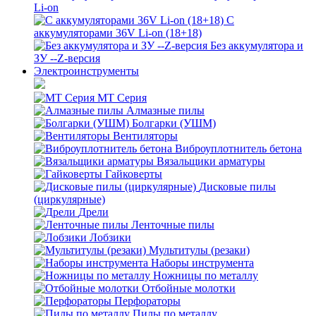
Li-on
С
аккумуляторами 36V Li-on (18+18)
Без аккумулятора и
ЗУ --Z-версия
Электроинструменты
MT Серия
Алмазные пилы
Болгарки (УШМ)
Вентиляторы
Виброуплотнитель бетона
Вязальщики арматуры
Гайковерты
Дисковые пилы
(циркулярные)
Дрели
Ленточные пилы
Лобзики
Мультитулы (резаки)
Наборы инструмента
Ножницы по металлу
Отбойные молотки
Перфораторы
Пилы по металлу