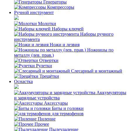
Генераторы
Компрессоры
Ручной инструмент
Молотки
Наборы ключей
Наборы ручного
инструмента
Ножи и лезвия
Ножницы по
металлу (лев. прав.)
Отвертки
Рулетки
Слесарный и монтажный
Трещётки
Оснастка
Аккумуляторы
и зарядные устройства
Аксессуары
Биты и головки
для термофенов
Пиление
Прочее
Пылеудаление