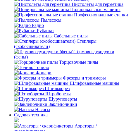
Пистолеты для герметика
Полировальные машины
Профессиональные станки
Пылесосы
Радио
Рубанки
Сабельные пилы
Степлеры
(скобосшиватели)
Термовоздуходувки
(фены)
Торцовочные пилы
Точило
Фонари
Фрезеры и триммеры
Шлифовальные машины
Шпилькорез
Штроборезы
Шуруповерты
Заклепочники
Насосы
Садовая техника
Аэраторы /