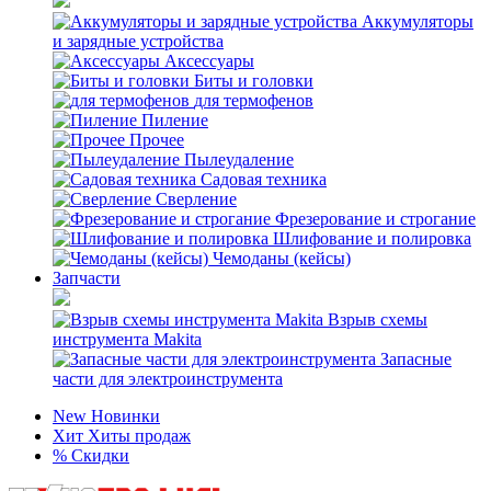
Аккумуляторы
и зарядные устройства
Аксессуары
Биты и головки
для термофенов
Пиление
Прочее
Пылеудаление
Садовая техника
Сверление
Фрезерование и строгание
Шлифование и полировка
Чемоданы (кейсы)
Запчасти
Взрыв схемы
инструмента Makita
Запасные
части для электроинструмента
New
Новинки
Хит
Хиты продаж
%
Скидки