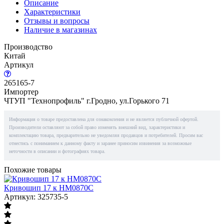
Описание
Характеристики
Отзывы и вопросы
Наличие в магазинах
Производство
Китай
Артикул
265165-7
Импортер
ЧТУП "Технопрофиль" г.Гродно, ул.Горького 71
Информация о товаре предоставлена для ознакомления и не является публичной офертой.
Производители оставляют за собой право изменять внешний вид, характеристики и
комплектацию товара, предварительно не уведомляя продавцов и потребителей. Просим вас
отнестись с пониманием к данному факту и заранее приносим извинения за возможные
неточности в описании и фотографиях товара.
Похожие товары
Кривошип 17 к HM0870C
Артикул: 325735-5