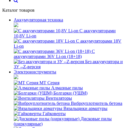
Каталог товаров
Аккумуляторная техника
С аккумуляторами
10,8V Li-on
С аккумуляторами 18V
Li-on
С
аккумуляторами 36V Li-on (18+18)
Без аккумулятора и
ЗУ --Z-версия
Электроинструменты
MT Серия
Алмазные пилы
Болгарки (УШМ)
Вентиляторы
Виброуплотнитель бетона
Вязальщики арматуры
Гайковерты
Дисковые пилы
(циркулярные)