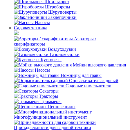
Шпилькорез
Штроборезы
Шуруповерты
Заклепочники
Насосы
Садовая техника
Аэраторы /
скарификаторы
Воздуходувки
Газонокосилки
Кусторезы
Мойки высокого давления
Насосы
Ножницы для травы
Опрыскиватель садовый
Садовые измельчители
Секаторы
Тракторы
Триммеры
Цепные пилы
Многофункциональный инструмент
Принадлежности для садовой техники