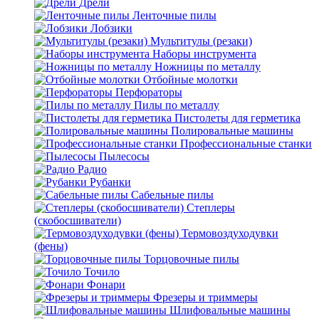
Дрели
Ленточные пилы
Лобзики
Мультитулы (резаки)
Наборы инструмента
Ножницы по металлу
Отбойные молотки
Перфораторы
Пилы по металлу
Пистолеты для герметика
Полировальные машины
Профессиональные станки
Пылесосы
Радио
Рубанки
Сабельные пилы
Степлеры
(скобосшиватели)
Термовоздуходувки
(фены)
Торцовочные пилы
Точило
Фонари
Фрезеры и триммеры
Шлифовальные машины