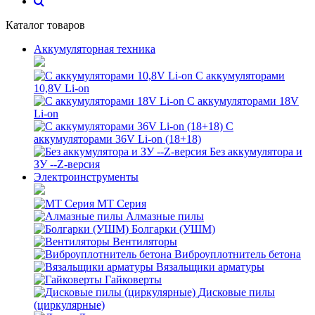
Каталог товаров
Аккумуляторная техника
С аккумуляторами
10,8V Li-on
С аккумуляторами 18V
Li-on
С
аккумуляторами 36V Li-on (18+18)
Без аккумулятора и
ЗУ --Z-версия
Электроинструменты
MT Серия
Алмазные пилы
Болгарки (УШМ)
Вентиляторы
Виброуплотнитель бетона
Вязальщики арматуры
Гайковерты
Дисковые пилы
(циркулярные)