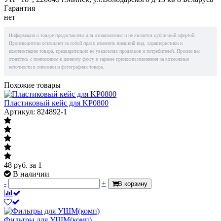
Гарантия
нет
Информация о товаре предоставлена для ознакомления и не является публичной офертой.
Производители оставляют за собой право изменять внешний вид, характеристики и
комплектацию товара, предварительно не уведомляя продавцов и потребителей. Просим вас
отнестись с пониманием к данному факту и заранее приносим извинения за возможные
неточности в описании и фотографиях товара.
Похожие товары
Пластиковый кейс для KP0800
Артикул: 824892-1
48
руб.
за 1
В наличии
-
+
В корзину
Фильтры для УШМ(комп)