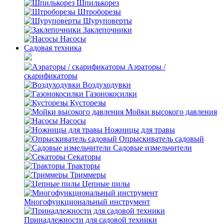
Шпилькорез
Штроборезы
Шуруповерты
Заклепочники
Насосы
Садовая техника
Аэраторы /
скарификаторы
Воздуходувки
Газонокосилки
Кусторезы
Мойки высокого давления
Насосы
Ножницы для травы
Опрыскиватель садовый
Садовые измельчители
Секаторы
Тракторы
Триммеры
Цепные пилы
Многофункциональный инструмент
Принадлежности для садовой техники