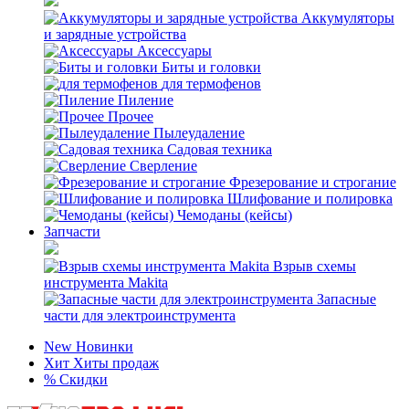
Аккумуляторы
и зарядные устройства
Аксессуары
Биты и головки
для термофенов
Пиление
Прочее
Пылеудаление
Садовая техника
Сверление
Фрезерование и строгание
Шлифование и полировка
Чемоданы (кейсы)
Запчасти
Взрыв схемы
инструмента Makita
Запасные
части для электроинструмента
New
Новинки
Хит
Хиты продаж
%
Скидки