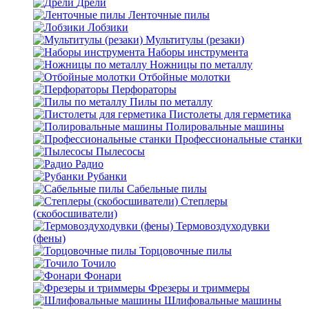
Дрели
Ленточные пилы
Лобзики
Мультитулы (резаки)
Наборы инструмента
Ножницы по металлу
Отбойные молотки
Перфораторы
Пилы по металлу
Пистолеты для герметика
Полировальные машины
Профессиональные станки
Пылесосы
Радио
Рубанки
Сабельные пилы
Степлеры
(скобосшиватели)
Термовоздуходувки
(фены)
Торцовочные пилы
Точило
Фонари
Фрезеры и триммеры
Шлифовальные машины