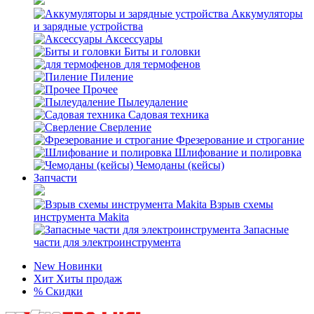
Аккумуляторы
и зарядные устройства
Аксессуары
Биты и головки
для термофенов
Пиление
Прочее
Пылеудаление
Садовая техника
Сверление
Фрезерование и строгание
Шлифование и полировка
Чемоданы (кейсы)
Запчасти
Взрыв схемы
инструмента Makita
Запасные
части для электроинструмента
New
Новинки
Хит
Хиты продаж
%
Скидки