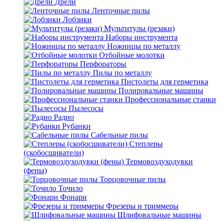
Дрели
Ленточные пилы
Лобзики
Мультитулы (резаки)
Наборы инструмента
Ножницы по металлу
Отбойные молотки
Перфораторы
Пилы по металлу
Пистолеты для герметика
Полировальные машины
Профессиональные станки
Пылесосы
Радио
Рубанки
Сабельные пилы
Степлеры
(скобосшиватели)
Термовоздуходувки
(фены)
Торцовочные пилы
Точило
Фонари
Фрезеры и триммеры
Шлифовальные машины