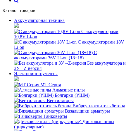
Каталог товаров
Аккумуляторная техника
С аккумуляторами
10,8V Li-on
С аккумуляторами 18V
Li-on
С
аккумуляторами 36V Li-on (18+18)
Без аккумулятора и
ЗУ --Z-версия
Электроинструменты
MT Серия
Алмазные пилы
Болгарки (УШМ)
Вентиляторы
Виброуплотнитель бетона
Вязальщики арматуры
Гайковерты
Дисковые пилы
(циркулярные)