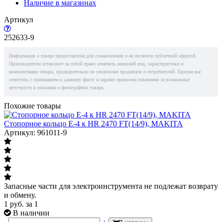
Наличие в магазинах
Артикул
252633-9
Информация о товаре предоставлена для ознакомления и не является публичной офертой.
Производители оставляют за собой право изменять внешний вид, характеристики и
комплектацию товара, предварительно не уведомляя продавцов и потребителей. Просим вас
отнестись с пониманием к данному факту и заранее приносим извинения за возможные
неточности в описании и фотографиях товара.
Похожие товары
Стопорное кольцо E-4 к HR 2470 FT(14/9), MAKITA
Артикул: 961011-9
Запасные части для электроинструмента не подлежат возврату
и обмену.
1
руб.
за 1
В наличии