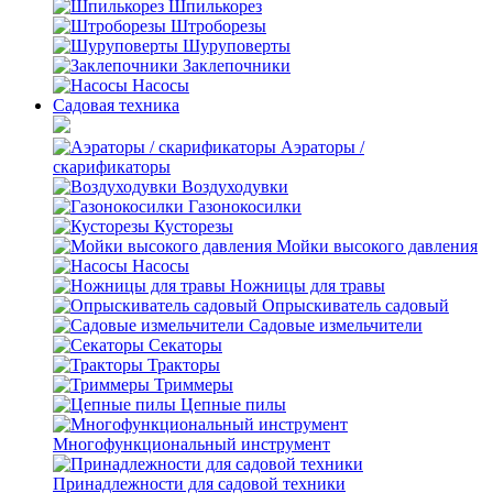
Шпилькорез
Штроборезы
Шуруповерты
Заклепочники
Насосы
Садовая техника
Аэраторы /
скарификаторы
Воздуходувки
Газонокосилки
Кусторезы
Мойки высокого давления
Насосы
Ножницы для травы
Опрыскиватель садовый
Садовые измельчители
Секаторы
Тракторы
Триммеры
Цепные пилы
Многофункциональный инструмент
Принадлежности для садовой техники