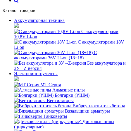
Каталог товаров
Аккумуляторная техника
С аккумуляторами
10,8V Li-on
С аккумуляторами 18V
Li-on
С
аккумуляторами 36V Li-on (18+18)
Без аккумулятора и
ЗУ --Z-версия
Электроинструменты
MT Серия
Алмазные пилы
Болгарки (УШМ)
Вентиляторы
Виброуплотнитель бетона
Вязальщики арматуры
Гайковерты
Дисковые пилы
(циркулярные)