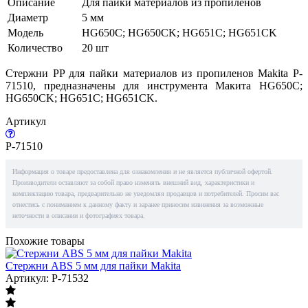
Описание
Для пайки материалов из пропиленов
Диаметр
5 мм
Модель
HG650C; HG650CK; HG651C; HG651CK
Количество
20 шт
Стержни PP для пайки материалов из пропиленов Makita P-
71510, предназначены для инструмента Макита HG650C;
HG650CK; HG651C; HG651CK.
Артикул
P-71510
Информация о товаре предоставлена для ознакомления и не является публичной офертой.
Производители оставляют за собой право изменять внешний вид, характеристики и
комплектацию товара, предварительно не уведомляя продавцов и потребителей. Просим вас
отнестись с пониманием к данному факту и заранее приносим извинения за возможные
неточности в описании и фотографиях товара.
Похожие товары
Стержни ABS 5 мм для пайки Makita
Артикул: P-71532