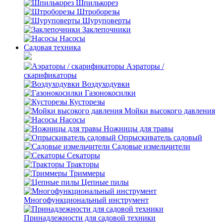
Шпилькорез
Штроборезы
Шуруповерты
Заклепочники
Насосы
Садовая техника
Аэраторы /
скарификаторы
Воздуходувки
Газонокосилки
Кусторезы
Мойки высокого давления
Насосы
Ножницы для травы
Опрыскиватель садовый
Садовые измельчители
Секаторы
Тракторы
Триммеры
Цепные пилы
Многофункциональный инструмент
Принадлежности для садовой техники