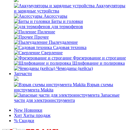
Аккумуляторы
и зарядные устройства
Аксессуары
Биты и головки
для термофенов
Пиление
Прочее
Пылеудаление
Садовая техника
Сверление
Фрезерование и строгание
Шлифование и полировка
Чемоданы (кейсы)
Запчасти
Взрыв схемы
инструмента Makita
Запасные
части для электроинструмента
New
Новинки
Хит
Хиты продаж
%
Скидки