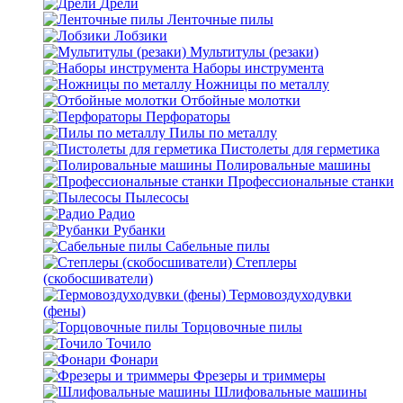
Дрели
Ленточные пилы
Лобзики
Мультитулы (резаки)
Наборы инструмента
Ножницы по металлу
Отбойные молотки
Перфораторы
Пилы по металлу
Пистолеты для герметика
Полировальные машины
Профессиональные станки
Пылесосы
Радио
Рубанки
Сабельные пилы
Степлеры
(скобосшиватели)
Термовоздуходувки
(фены)
Торцовочные пилы
Точило
Фонари
Фрезеры и триммеры
Шлифовальные машины