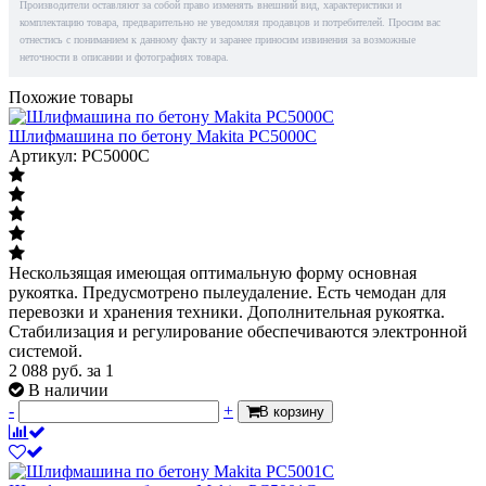
Производители оставляют за собой право изменять внешний вид, характеристики и
комплектацию товара, предварительно не уведомляя продавцов и потребителей. Просим вас
отнестись с пониманием к данному факту и заранее приносим извинения за возможные
неточности в описании и фотографиях товара.
Похожие товары
Шлифмашина по бетону Makita PC5000C
Артикул: PC5000C
Нескользящая имеющая оптимальную форму основная
рукоятка. Предусмотрено пылеудаление. Есть чемодан для
перевозки и хранения техники. Дополнительная рукоятка.
Стабилизация и регулирование обеспечиваются электронной
системой.
2 088
руб.
за 1
В наличии
-
+
В корзину