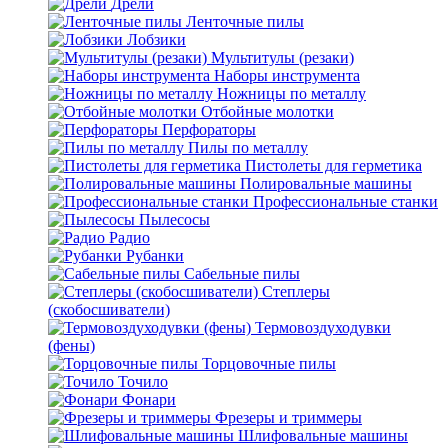
Дрели
Ленточные пилы
Лобзики
Мультитулы (резаки)
Наборы инструмента
Ножницы по металлу
Отбойные молотки
Перфораторы
Пилы по металлу
Пистолеты для герметика
Полировальные машины
Профессиональные станки
Пылесосы
Радио
Рубанки
Сабельные пилы
Степлеры
(скобосшиватели)
Термовоздуходувки
(фены)
Торцовочные пилы
Точило
Фонари
Фрезеры и триммеры
Шлифовальные машины