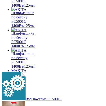
Взрыв-схема PC5001C