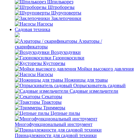
Шпилькорез
Штроборезы
Шуруповерты
Заклепочники
Насосы
Садовая техника
Аэраторы /
скарификаторы
Воздуходувки
Газонокосилки
Кусторезы
Мойки высокого давления
Насосы
Ножницы для травы
Опрыскиватель садовый
Садовые измельчители
Секаторы
Тракторы
Триммеры
Цепные пилы
Многофункциональный инструмент
Принадлежности для садовой техники