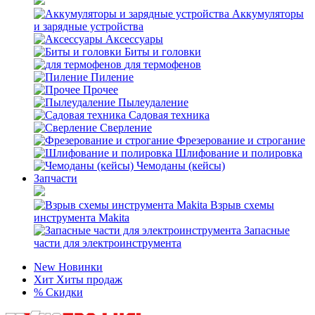
Аккумуляторы
и зарядные устройства
Аксессуары
Биты и головки
для термофенов
Пиление
Прочее
Пылеудаление
Садовая техника
Сверление
Фрезерование и строгание
Шлифование и полировка
Чемоданы (кейсы)
Запчасти
Взрыв схемы
инструмента Makita
Запасные
части для электроинструмента
New
Новинки
Хит
Хиты продаж
%
Скидки