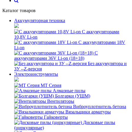
Каталог товаров
Аккумуляторная техника
С аккумуляторами
10,8V Li-on
С аккумуляторами 18V
Li-on
С
аккумуляторами 36V Li-on (18+18)
Без аккумулятора и
ЗУ --Z-версия
Электроинструменты
MT Серия
Алмазные пилы
Болгарки (УШМ)
Вентиляторы
Виброуплотнитель бетона
Вязальщики арматуры
Гайковерты
Дисковые пилы
(циркулярные)