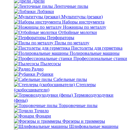
Дрели
Ленточные пилы
Лобзики
Мультитулы (резаки)
Наборы инструмента
Ножницы по металлу
Отбойные молотки
Перфораторы
Пилы по металлу
Пистолеты для герметика
Полировальные машины
Профессиональные станки
Пылесосы
Радио
Рубанки
Сабельные пилы
Степлеры
(скобосшиватели)
Термовоздуходувки
(фены)
Торцовочные пилы
Точило
Фонари
Фрезеры и триммеры
Шлифовальные машины