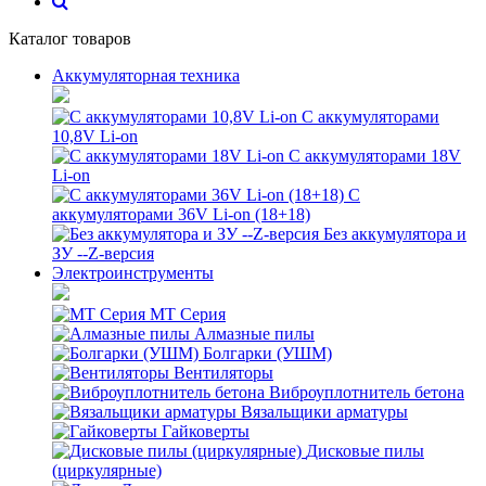
Каталог товаров
Аккумуляторная техника
С аккумуляторами
10,8V Li-on
С аккумуляторами 18V
Li-on
С
аккумуляторами 36V Li-on (18+18)
Без аккумулятора и
ЗУ --Z-версия
Электроинструменты
MT Серия
Алмазные пилы
Болгарки (УШМ)
Вентиляторы
Виброуплотнитель бетона
Вязальщики арматуры
Гайковерты
Дисковые пилы
(циркулярные)