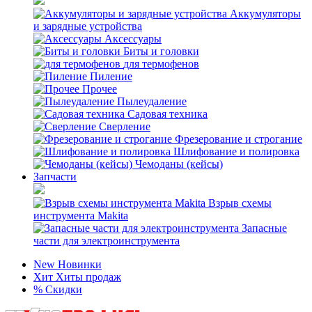
Аккумуляторы
и зарядные устройства
Аксессуары
Биты и головки
для термофенов
Пиление
Прочее
Пылеудаление
Садовая техника
Сверление
Фрезерование и строгание
Шлифование и полировка
Чемоданы (кейсы)
Запчасти
Взрыв схемы
инструмента Makita
Запасные
части для электроинструмента
New
Новинки
Хит
Хиты продаж
%
Скидки