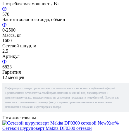
Потребляемая мощность, Вт
570
Частота холостого хода, об/мин
0-2500
Масса, кг
1600
Сетевой шнур, м
2,5
Артикул
6823
Гарантия
12 месяцев
Информация о товаре предоставлена для ознакомления и не является публичной офертой.
Производители оставляют за собой право изменять внешний вид, характеристики и
комплектацию товара, предварительно не уведомляя продавцов и потребителей. Просим вас
отнестись с пониманием к данному факту и заранее приносим извинения за возможные
неточности в описании и фотографиях товара.
Похожие товары
New
Хит
%
Сетевой шуруповерт Makita DF0300 сетевой