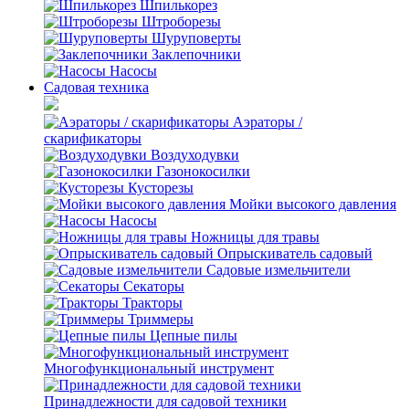
Шпилькорез
Штроборезы
Шуруповерты
Заклепочники
Насосы
Садовая техника
Аэраторы /
скарификаторы
Воздуходувки
Газонокосилки
Кусторезы
Мойки высокого давления
Насосы
Ножницы для травы
Опрыскиватель садовый
Садовые измельчители
Секаторы
Тракторы
Триммеры
Цепные пилы
Многофункциональный инструмент
Принадлежности для садовой техники