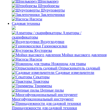
Шпилькорез
Штроборезы
Шуруповерты
Заклепочники
Насосы
Садовая техника
Аэраторы /
скарификаторы
Воздуходувки
Газонокосилки
Кусторезы
Мойки высокого давления
Насосы
Ножницы для травы
Опрыскиватель садовый
Садовые измельчители
Секаторы
Тракторы
Триммеры
Цепные пилы
Многофункциональный инструмент
Принадлежности для садовой техники