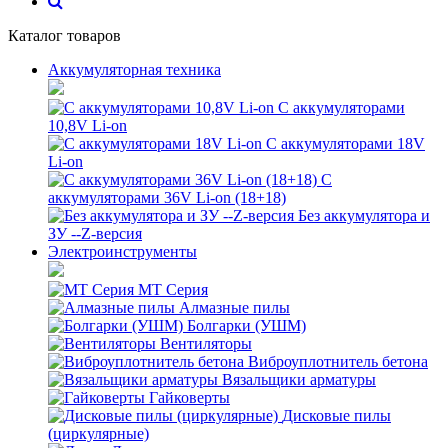
Каталог товаров
Аккумуляторная техника
С аккумуляторами
10,8V Li-on
С аккумуляторами 18V
Li-on
С
аккумуляторами 36V Li-on (18+18)
Без аккумулятора и
ЗУ --Z-версия
Электроинструменты
MT Серия
Алмазные пилы
Болгарки (УШМ)
Вентиляторы
Виброуплотнитель бетона
Вязальщики арматуры
Гайковерты
Дисковые пилы
(циркулярные)