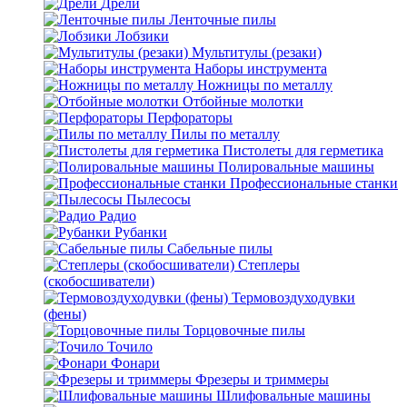
Дрели
Ленточные пилы
Лобзики
Мультитулы (резаки)
Наборы инструмента
Ножницы по металлу
Отбойные молотки
Перфораторы
Пилы по металлу
Пистолеты для герметика
Полировальные машины
Профессиональные станки
Пылесосы
Радио
Рубанки
Сабельные пилы
Степлеры
(скобосшиватели)
Термовоздуходувки
(фены)
Торцовочные пилы
Точило
Фонари
Фрезеры и триммеры
Шлифовальные машины