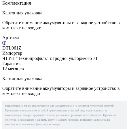
Комплектация
Картонная упаковка
Обратите внимание аккумуляторы и зарядное устройство в
комплект не входят
Артикул
DTL061Z
Импортер
ЧТУП "Технопрофиль" г.Гродно, ул.Горького 71
Гарантия
12 месяцев
Картонная упаковка
Обратите внимание аккумуляторы и зарядное устройство в
комплект не входят
Информация о товаре предоставлена для ознакомления и не является публичной офертой.
Производители оставляют за собой право изменять внешний вид, характеристики и
комплектацию товара, предварительно не уведомляя продавцов и потребителей. Просим вас
отнестись с пониманием к данному факту и заранее приносим извинения за возможные
неточности в описании и фотографиях товара.