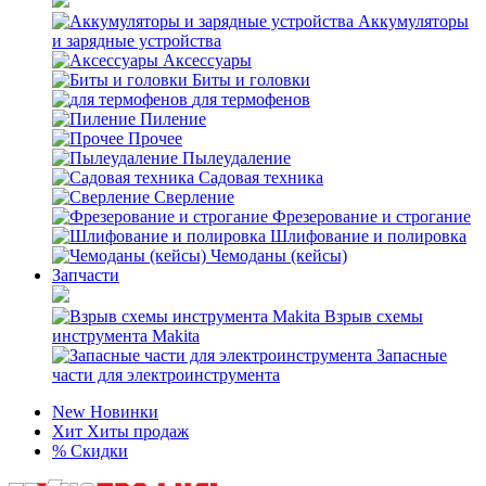
Аккумуляторы
и зарядные устройства
Аксессуары
Биты и головки
для термофенов
Пиление
Прочее
Пылеудаление
Садовая техника
Сверление
Фрезерование и строгание
Шлифование и полировка
Чемоданы (кейсы)
Запчасти
Взрыв схемы
инструмента Makita
Запасные
части для электроинструмента
New
Новинки
Хит
Хиты продаж
%
Скидки