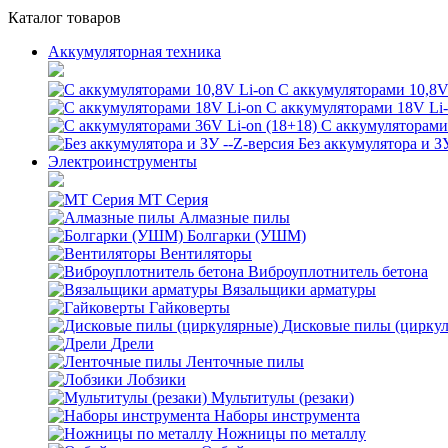
Каталог товаров
Аккумуляторная техника
С аккумуляторами 10,8V
С аккумуляторами 18V Li
С аккумуляторами 
Без аккумулятора и З
Электроинструменты
MT Серия
Алмазные пилы
Болгарки (УШМ)
Вентиляторы
Виброуплотнитель бетона
Вязальщики арматуры
Гайковерты
Дисковые пилы (цирку
Дрели
Ленточные пилы
Лобзики
Мультитулы (резаки)
Наборы инструмента
Ножницы по металлу