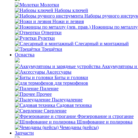
Молотки
Наборы ключей
Наборы ручного инстру
Ножи и лезвия
Ножницы по металлу (
Отвертки
Рулетки
Слесарный и монтажный
Трещётки
Оснастка
Аккумуляторы и 
Аксессуары
Биты и головки
для термофенов
Пиление
Прочее
Пылеудаление
Садовая техника
Сверление
Фрезерование и строгание
Шлифование и полировка
Чемоданы (кейсы)
Запчасти