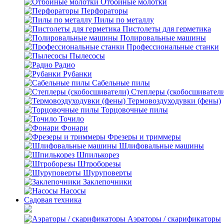
Отбойные молотки
Перфораторы
Пилы по металлу
Пистолеты для герметика
Полировальные машины
Профессиональные станки
Пылесосы
Радио
Рубанки
Сабельные пилы
Степлеры (скобосшивател
Термовоздуходувки (фены)
Торцовочные пилы
Точило
Фонари
Фрезеры и триммеры
Шлифовальные машины
Шпилькорез
Штроборезы
Шуруповерты
Заклепочники
Насосы
Садовая техника
Аэраторы / скарификаторы