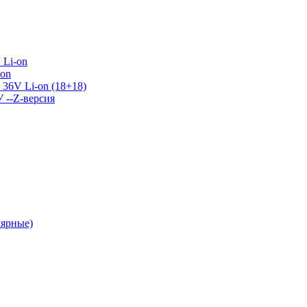
 Li-on
-on
36V Li-on (18+18)
У --Z-версия
лярные)