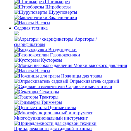
Шпилькорез
Штроборезы
Шуруповерты
Заклепочники
Насосы
Садовая техника
Аэраторы /
скарификаторы
Воздуходувки
Газонокосилки
Кусторезы
Мойки высокого давления
Насосы
Ножницы для травы
Опрыскиватель садовый
Садовые измельчители
Секаторы
Тракторы
Триммеры
Цепные пилы
Многофункциональный инструмент
Принадлежности для садовой техники