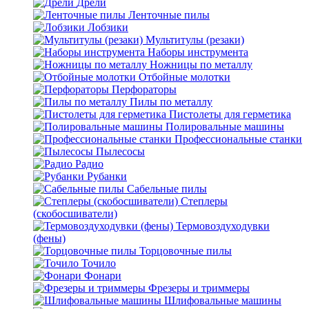
Дрели
Ленточные пилы
Лобзики
Мультитулы (резаки)
Наборы инструмента
Ножницы по металлу
Отбойные молотки
Перфораторы
Пилы по металлу
Пистолеты для герметика
Полировальные машины
Профессиональные станки
Пылесосы
Радио
Рубанки
Сабельные пилы
Степлеры
(скобосшиватели)
Термовоздуходувки
(фены)
Торцовочные пилы
Точило
Фонари
Фрезеры и триммеры
Шлифовальные машины