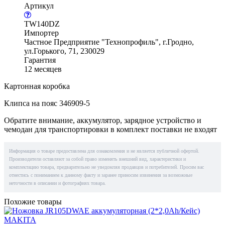
Артикул
TW140DZ
Импортер
Частное Предприятие "Технопрофиль", г.Гродно,
ул.Горького, 71, 230029
Гарантия
12 месяцев
Картонная коробка
Клипса на пояс 346909-5
Обратите внимание, аккумулятор, зарядное устройство и
чемодан для транспортировки в комплект поставки не входят
Информация о товаре предоставлена для ознакомления и не является публичной офертой.
Производители оставляют за собой право изменять внешний вид, характеристики и
комплектацию товара, предварительно не уведомляя продавцов и потребителей. Просим вас
отнестись с пониманием к данному факту и заранее приносим извинения за возможные
неточности в описании и фотографиях товара.
Похожие товары