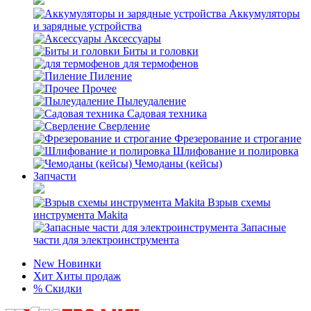
Аккумуляторы
и зарядные устройства
Аксессуары
Биты и головки
для термофенов
Пиление
Прочее
Пылеудаление
Садовая техника
Сверление
Фрезерование и строгание
Шлифование и полировка
Чемоданы (кейсы)
Запчасти
Взрыв схемы
инструмента Makita
Запасные
части для электроинструмента
New
Новинки
Хит
Хиты продаж
%
Скидки