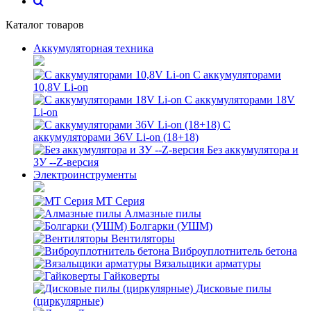
Каталог товаров
Аккумуляторная техника
С аккумуляторами
10,8V Li-on
С аккумуляторами 18V
Li-on
С
аккумуляторами 36V Li-on (18+18)
Без аккумулятора и
ЗУ --Z-версия
Электроинструменты
MT Серия
Алмазные пилы
Болгарки (УШМ)
Вентиляторы
Виброуплотнитель бетона
Вязальщики арматуры
Гайковерты
Дисковые пилы
(циркулярные)