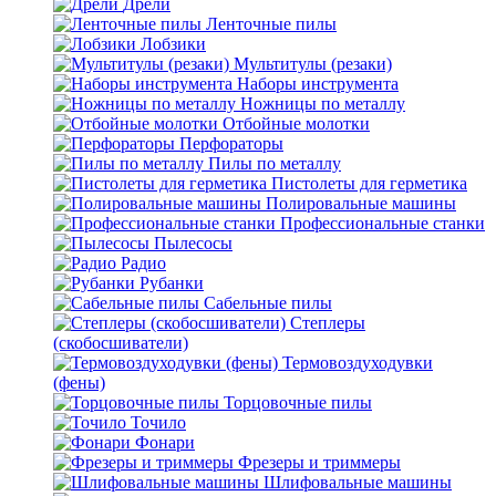
Дрели
Ленточные пилы
Лобзики
Мультитулы (резаки)
Наборы инструмента
Ножницы по металлу
Отбойные молотки
Перфораторы
Пилы по металлу
Пистолеты для герметика
Полировальные машины
Профессиональные станки
Пылесосы
Радио
Рубанки
Сабельные пилы
Степлеры
(скобосшиватели)
Термовоздуходувки
(фены)
Торцовочные пилы
Точило
Фонари
Фрезеры и триммеры
Шлифовальные машины