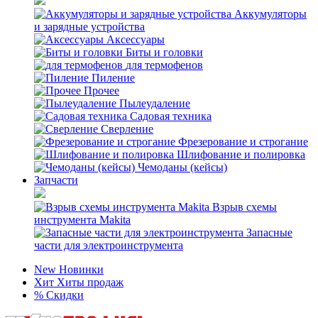
Аккумуляторы
и зарядные устройства
Аксессуары
Биты и головки
для термофенов
Пиление
Прочее
Пылеудаление
Садовая техника
Сверление
Фрезерование и строгание
Шлифование и полировка
Чемоданы (кейсы)
Запчасти
Взрыв схемы
инструмента Makita
Запасные
части для электроинструмента
New
Новинки
Хит
Хиты продаж
%
Скидки