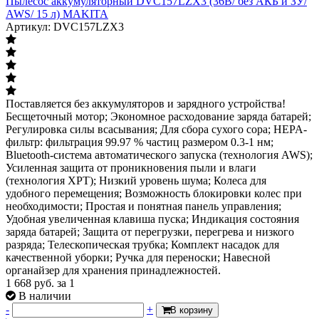
Пылесос аккумуляторный DVC157LZX3 (36В/ без АКБ и ЗУ/
AWS/ 15 л) MAKITA
Артикул: DVC157LZX3
Поставляется без аккумуляторов и зарядного устройства!
Бесщеточный мотор; Экономное расходование заряда батарей;
Регулировка силы всасывания; Для сбора сухого сора; HEPA-
фильтр: фильтрация 99.97 % частиц размером 0.3-1 нм;
Bluetooth-система автоматического запуска (технология AWS);
Усиленная защита от проникновения пыли и влаги
(технология XPT); Низкий уровень шума; Колеса для
удобного перемещения; Возможность блокировки колес при
необходимости; Простая и понятная панель управления;
Удобная увеличенная клавиша пуска; Индикация состояния
заряда батарей; Защита от перегрузки, перегрева и низкого
разряда; Телескопическая трубка; Комплект насадок для
качественной уборки; Ручка для переноски; Навесной
органайзер для хранения принадлежностей.
1 668
руб.
за 1
В наличии
-
+
В корзину