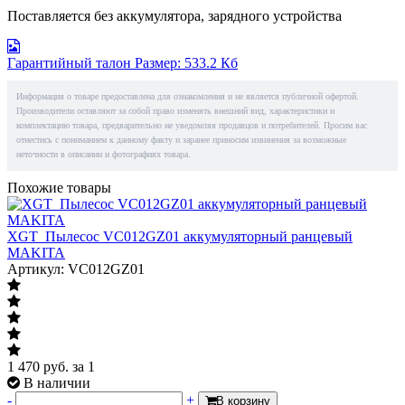
Поставляется без аккумулятора, зарядного устройства
Гарантийный талон
Размер: 533.2 Кб
Информация о товаре предоставлена для ознакомления и не является публичной офертой.
Производители оставляют за собой право изменять внешний вид, характеристики и
комплектацию товара, предварительно не уведомляя продавцов и потребителей. Просим вас
отнестись с пониманием к данному факту и заранее приносим извинения за возможные
неточности в описании и фотографиях товара.
Похожие товары
XGT_Пылесос VC012GZ01 аккумуляторный ранцевый
MAKITA
Артикул: VC012GZ01
1 470
руб.
за 1
В наличии
-
+
В корзину