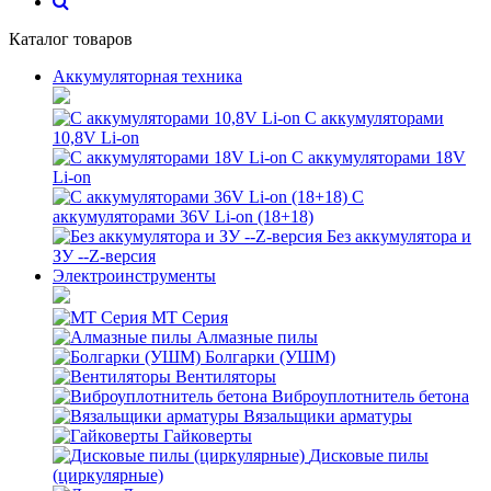
Каталог товаров
Аккумуляторная техника
С аккумуляторами
10,8V Li-on
С аккумуляторами 18V
Li-on
С
аккумуляторами 36V Li-on (18+18)
Без аккумулятора и
ЗУ --Z-версия
Электроинструменты
MT Серия
Алмазные пилы
Болгарки (УШМ)
Вентиляторы
Виброуплотнитель бетона
Вязальщики арматуры
Гайковерты
Дисковые пилы
(циркулярные)