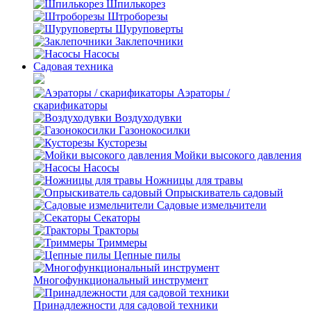
Шпилькорез
Штроборезы
Шуруповерты
Заклепочники
Насосы
Садовая техника
Аэраторы /
скарификаторы
Воздуходувки
Газонокосилки
Кусторезы
Мойки высокого давления
Насосы
Ножницы для травы
Опрыскиватель садовый
Садовые измельчители
Секаторы
Тракторы
Триммеры
Цепные пилы
Многофункциональный инструмент
Принадлежности для садовой техники