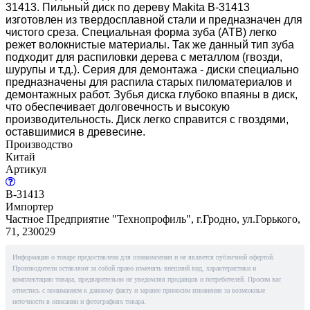
31413. Пильный диск по дереву Makita B-31413
изготовлен из твердосплавной стали и предназначен для
чистого среза. Специальная форма зуба (ATB) легко
режет волокнистые материалы. Так же данный тип зуба
подходит для распиловки дерева с металлом (гвозди,
шурупы и т.д.).
Серия для демонтажа
- диски специально
предназначены для распила старых пиломатериалов и
демонтажных работ. Зубья диска глубоко впаяны в диск,
что обеспечивает долговечность и высокую
производительность. Диск легко справится с гвоздями,
оставшимися в древесине.
Производство
Китай
Артикул
B-31413
Импортер
Частное Предприятие "Технопрофиль", г.Гродно, ул.Горького,
71, 230029
Информация о товаре предоставлена для ознакомления и не является публичной офертой.
Производители оставляют за собой право изменять внешний вид, характеристики и
комплектацию товара, предварительно не уведомляя продавцов и потребителей. Просим вас
отнестись с пониманием к данному факту и заранее приносим извинения за возможные
неточности в описании и фотографиях товара.