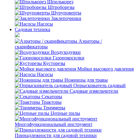
Шпилькорез
Штроборезы
Шуруповерты
Заклепочники
Насосы
Садовая техника
Аэраторы /
скарификаторы
Воздуходувки
Газонокосилки
Кусторезы
Мойки высокого давления
Насосы
Ножницы для травы
Опрыскиватель садовый
Садовые измельчители
Секаторы
Тракторы
Триммеры
Цепные пилы
Многофункциональный инструмент
Принадлежности для садовой техники