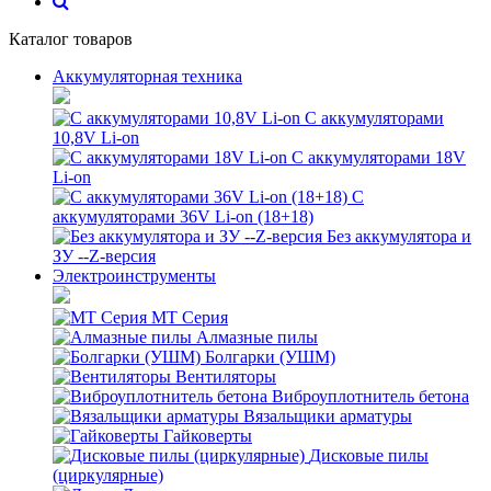
Каталог товаров
Аккумуляторная техника
С аккумуляторами
10,8V Li-on
С аккумуляторами 18V
Li-on
С
аккумуляторами 36V Li-on (18+18)
Без аккумулятора и
ЗУ --Z-версия
Электроинструменты
MT Серия
Алмазные пилы
Болгарки (УШМ)
Вентиляторы
Виброуплотнитель бетона
Вязальщики арматуры
Гайковерты
Дисковые пилы
(циркулярные)