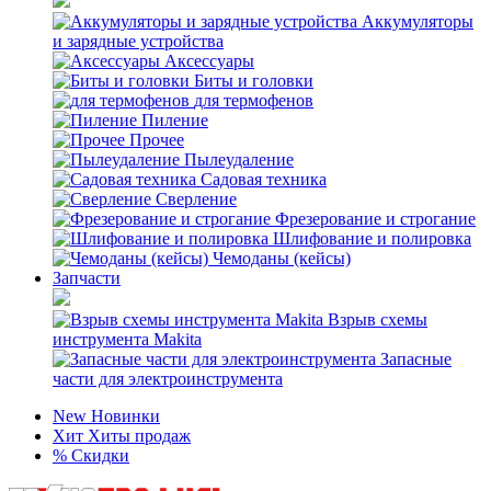
Аккумуляторы
и зарядные устройства
Аксессуары
Биты и головки
для термофенов
Пиление
Прочее
Пылеудаление
Садовая техника
Сверление
Фрезерование и строгание
Шлифование и полировка
Чемоданы (кейсы)
Запчасти
Взрыв схемы
инструмента Makita
Запасные
части для электроинструмента
New
Новинки
Хит
Хиты продаж
%
Скидки