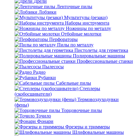
Дрели
Ленточные пилы
Лобзики
Мультитулы (резаки)
Наборы инструмента
Ножницы по металлу
Отбойные молотки
Перфораторы
Пилы по металлу
Пистолеты для герметика
Полировальные машины
Профессиональные станки
Пылесосы
Радио
Рубанки
Сабельные пилы
Степлеры
(скобосшиватели)
Термовоздуходувки
(фены)
Торцовочные пилы
Точило
Фонари
Фрезеры и триммеры
Шлифовальные машины