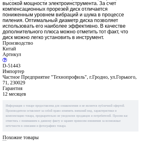
высокой мощности электроинструмента. За счет
компенсационных прорезей диск отличается
пониженным уровнем вибраций и шума в процессе
пиления. Оптимальный диаметр диска позволяет
использовать его наиболее эффективно. В качестве
дополнительного плюса можно отметить тот факт, что
диск можно легко установить в инструмент.
Производство
Китай
Артикул
D-51443
Импортер
Частное Предприятие "Технопрофиль", г.Гродно, ул.Горького,
71, 230029
Гарантия
12 месяцев
Информация о товаре предоставлена для ознакомления и не является публичной офертой.
Производители оставляют за собой право изменять внешний вид, характеристики и
комплектацию товара, предварительно не уведомляя продавцов и потребителей. Просим вас
отнестись с пониманием к данному факту и заранее приносим извинения за возможные
неточности в описании и фотографиях товара.
Похожие товары