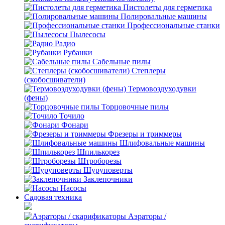
Пистолеты для герметика
Полировальные машины
Профессиональные станки
Пылесосы
Радио
Рубанки
Сабельные пилы
Степлеры
(скобосшиватели)
Термовоздуходувки
(фены)
Торцовочные пилы
Точило
Фонари
Фрезеры и триммеры
Шлифовальные машины
Шпилькорез
Штроборезы
Шуруповерты
Заклепочники
Насосы
Садовая техника
Аэраторы /