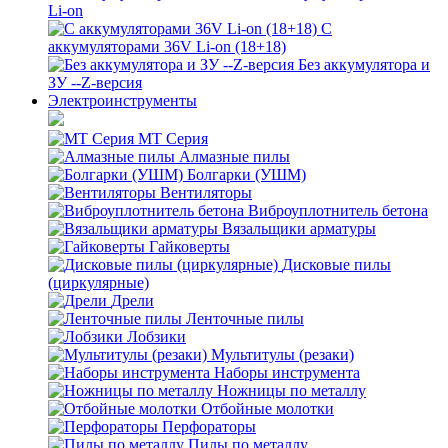
Li-on
С
аккумуляторами 36V Li-on (18+18)
Без аккумулятора и
ЗУ --Z-версия
Электроинструменты
MT Серия
Алмазные пилы
Болгарки (УШМ)
Вентиляторы
Виброуплотнитель бетона
Вязальщики арматуры
Гайковерты
Дисковые пилы
(циркулярные)
Дрели
Ленточные пилы
Лобзики
Мультитулы (резаки)
Наборы инструмента
Ножницы по металлу
Отбойные молотки
Перфораторы
Пилы по металлу