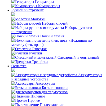
Генераторы
Компрессоры
Ручной инструмент
Молотки
Наборы ключей
Наборы ручного
инструмента
Ножи и лезвия
Ножницы по
металлу (лев. прав.)
Отвертки
Рулетки
Слесарный и монтажный
Трещётки
Оснастка
Аккумуляторы
и зарядные устройства
Аксессуары
Биты и головки
для термофенов
Пиление
Прочее
Пылеудаление