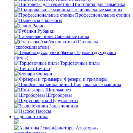
Пистолеты для герметика
Полировальные машины
Профессиональные станки
Пылесосы
Радио
Рубанки
Сабельные пилы
Степлеры
(скобосшиватели)
Термовоздуходувки
(фены)
Торцовочные пилы
Точило
Фонари
Фрезеры и триммеры
Шлифовальные машины
Шпилькорез
Штроборезы
Шуруповерты
Заклепочники
Насосы
Садовая техника
Аэраторы /