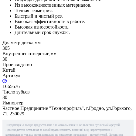
Из высококачественных материалов.
Точная геометрия.
Быстрый и чистый рез.
Высокая эффективность в работе.
Высокая износостойкость.
Длительный срок службы.
Диаметр диска,мм
305
Внутреннее отверстие,мм
30
Производство
Китай
Артикул
D-65676
Число зубьев
80
Импортер
Частное Предприятие "Технопрофиль", г.Гродно, ул.Горького,
71, 230029
Информация о товаре предоставлена для ознакомления и не является публичной офертой.
Производители оставляют за собой право изменять внешний вид, характеристики и
комплектацию товара, предварительно не уведомляя продавцов и потребителей. Просим вас