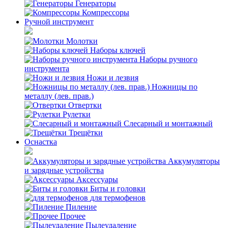
Генераторы
Компрессоры
Ручной инструмент
Молотки
Наборы ключей
Наборы ручного
инструмента
Ножи и лезвия
Ножницы по
металлу (лев. прав.)
Отвертки
Рулетки
Слесарный и монтажный
Трещётки
Оснастка
Аккумуляторы
и зарядные устройства
Аксессуары
Биты и головки
для термофенов
Пиление
Прочее
Пылеудаление