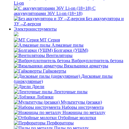
Li-on
С
аккумуляторами 36V Li-on (18+18)
Без аккумулятора и
ЗУ --Z-версия
Электроинструменты
MT Серия
Алмазные пилы
Болгарки (УШМ)
Вентиляторы
Виброуплотнитель бетона
Вязальщики арматуры
Гайковерты
Дисковые пилы
(циркулярные)
Дрели
Ленточные пилы
Лобзики
Мультитулы (резаки)
Наборы инструмента
Ножницы по металлу
Отбойные молотки
Перфораторы
Пилы по металлу