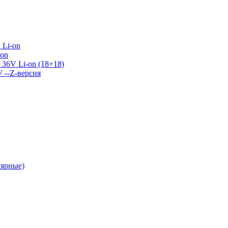
 Li-on
-on
36V Li-on (18+18)
У --Z-версия
лярные)