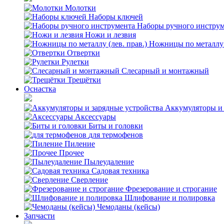
Молотки
Наборы ключей
Наборы ручного инстру
Ножи и лезвия
Ножницы по металлу (
Отвертки
Рулетки
Слесарный и монтажный
Трещётки
Оснастка
Аккумуляторы и 
Аксессуары
Биты и головки
для термофенов
Пиление
Прочее
Пылеудаление
Садовая техника
Сверление
Фрезерование и строгание
Шлифование и полировка
Чемоданы (кейсы)
Запчасти