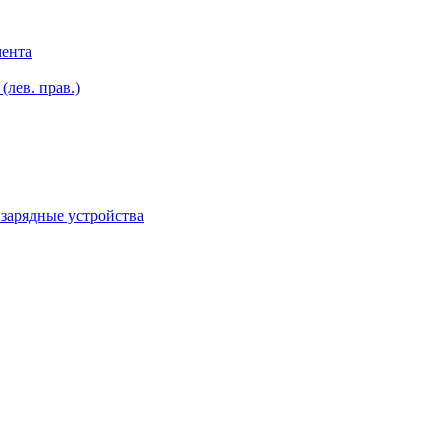
мента
лев. прав.)
зарядные устройства