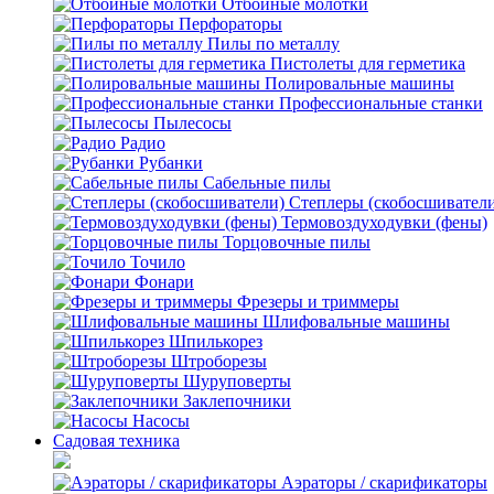
Отбойные молотки
Перфораторы
Пилы по металлу
Пистолеты для герметика
Полировальные машины
Профессиональные станки
Пылесосы
Радио
Рубанки
Сабельные пилы
Степлеры (скобосшивател
Термовоздуходувки (фены)
Торцовочные пилы
Точило
Фонари
Фрезеры и триммеры
Шлифовальные машины
Шпилькорез
Штроборезы
Шуруповерты
Заклепочники
Насосы
Садовая техника
Аэраторы / скарификаторы