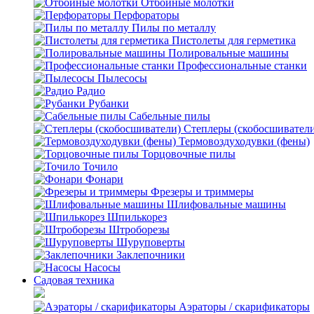
Отбойные молотки
Перфораторы
Пилы по металлу
Пистолеты для герметика
Полировальные машины
Профессиональные станки
Пылесосы
Радио
Рубанки
Сабельные пилы
Степлеры (скобосшивател
Термовоздуходувки (фены)
Торцовочные пилы
Точило
Фонари
Фрезеры и триммеры
Шлифовальные машины
Шпилькорез
Штроборезы
Шуруповерты
Заклепочники
Насосы
Садовая техника
Аэраторы / скарификаторы