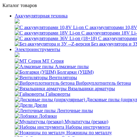
Каталог товаров
Аккумуляторная техника
С аккумуляторами 10,8V
С аккумуляторами 18V Li
С аккумуляторами 
Без аккумулятора и З
Электроинструменты
MT Серия
Алмазные пилы
Болгарки (УШМ)
Вентиляторы
Виброуплотнитель бетона
Вязальщики арматуры
Гайковерты
Дисковые пилы (цирку
Дрели
Ленточные пилы
Лобзики
Мультитулы (резаки)
Наборы инструмента
Ножницы по металлу