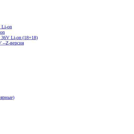
 Li-on
-on
36V Li-on (18+18)
У --Z-версия
лярные)