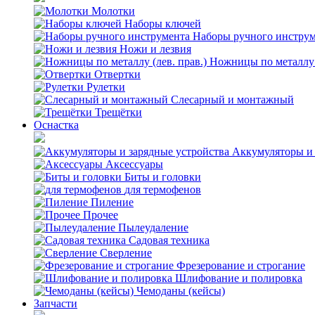
Молотки
Наборы ключей
Наборы ручного инстру
Ножи и лезвия
Ножницы по металлу (
Отвертки
Рулетки
Слесарный и монтажный
Трещётки
Оснастка
Аккумуляторы и 
Аксессуары
Биты и головки
для термофенов
Пиление
Прочее
Пылеудаление
Садовая техника
Сверление
Фрезерование и строгание
Шлифование и полировка
Чемоданы (кейсы)
Запчасти