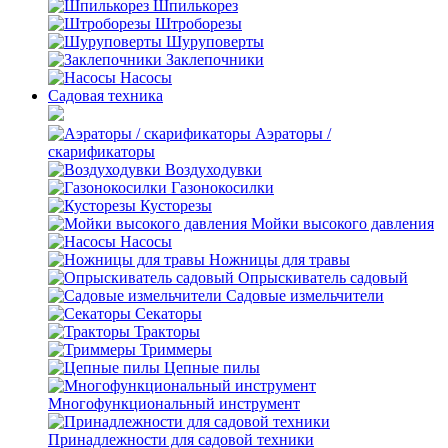
Шпилькорез
Штроборезы
Шуруповерты
Заклепочники
Насосы
Садовая техника
Аэраторы /
скарификаторы
Воздуходувки
Газонокосилки
Кусторезы
Мойки высокого давления
Насосы
Ножницы для травы
Опрыскиватель садовый
Садовые измельчители
Секаторы
Тракторы
Триммеры
Цепные пилы
Многофункциональный инструмент
Принадлежности для садовой техники