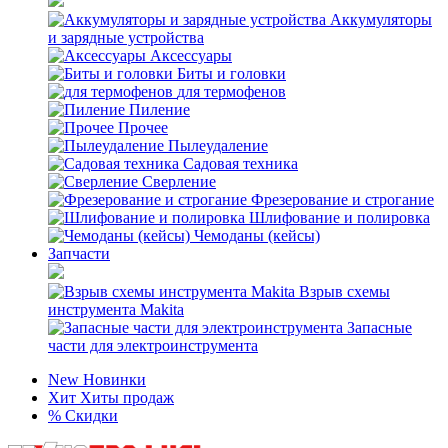
Аккумуляторы
и зарядные устройства
Аксессуары
Биты и головки
для термофенов
Пиление
Прочее
Пылеудаление
Садовая техника
Сверление
Фрезерование и строгание
Шлифование и полировка
Чемоданы (кейсы)
Запчасти
Взрыв схемы
инструмента Makita
Запасные
части для электроинструмента
New
Новинки
Хит
Хиты продаж
%
Скидки