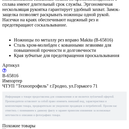
сплава имеют длительный срок службы. Эргономичная
нескользящая рукоятка гарантирует удобный захват. Замок-
защелка позволяет раскрывать ножницы одной рукой.
Насечки на краях обеспечивают надежный рез и
предотвращают соскальзывание.
Ножницы по металлу рез вправо Makita (B-65816)
Сталь хром-молибден с кованными лезвиями для
повышенной прочности и долговечности
Края зубчатые для предотвращения проскальзывания
Артикул
B-65816
Импортер
ЧТУП "Технопрофиль" г.Гродно, ул.Горького 71
Информация о товаре предоставлена для ознакомления и не является публичной офертой.
Производители оставляют за собой право изменять внешний вид, характеристики и
комплектацию товара, предварительно не уведомляя продавцов и потребителей. Просим вас
отнестись с пониманием к данному факту и заранее приносим извинения за возможные
неточности в описании и фотографиях товара.
Похожие товары