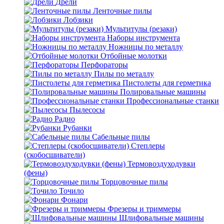
Дрели
Ленточные пилы
Лобзики
Мультитулы (резаки)
Наборы инструмента
Ножницы по металлу
Отбойные молотки
Перфораторы
Пилы по металлу
Пистолеты для герметика
Полировальные машины
Профессиональные станки
Пылесосы
Радио
Рубанки
Сабельные пилы
Степлеры
(скобосшиватели)
Термовоздуходувки
(фены)
Торцовочные пилы
Точило
Фонари
Фрезеры и триммеры
Шлифовальные машины