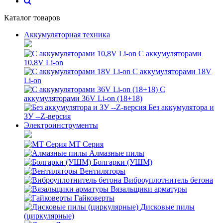
Каталог товаров
Аккумуляторная техника
С аккумуляторами
10,8V Li-on
С аккумуляторами 18V
Li-on
С
аккумуляторами 36V Li-on (18+18)
Без аккумулятора и
ЗУ --Z-версия
Электроинструменты
MT Серия
Алмазные пилы
Болгарки (УШМ)
Вентиляторы
Виброуплотнитель бетона
Вязальщики арматуры
Гайковерты
Дисковые пилы
(циркулярные)