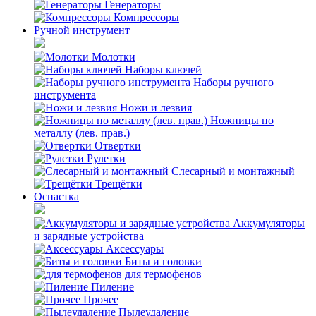
Генераторы
Компрессоры
Ручной инструмент
Молотки
Наборы ключей
Наборы ручного
инструмента
Ножи и лезвия
Ножницы по
металлу (лев. прав.)
Отвертки
Рулетки
Слесарный и монтажный
Трещётки
Оснастка
Аккумуляторы
и зарядные устройства
Аксессуары
Биты и головки
для термофенов
Пиление
Прочее
Пылеудаление