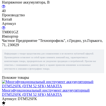
Напряжение аккумулятора, В
40
Производство
Китай
Артикул
TM001GZ
Импортер
Частное Предприятие "Технопрофиль", г.Гродно, ул.Горького,
71, 230029
Информация о товаре предоставлена для ознакомления и не является публичной офертой.
Производители оставляют за собой право изменять внешний вид, характеристики и
комплектацию товара, предварительно не уведомляя продавцов и потребителей. Просим вас
отнестись с пониманием к данному факту и заранее приносим извинения за возможные
неточности в описании и фотографиях товара.
Похожие товары
Многофункциональный инструмент аккумуляторный
DTM52SFK (DTM 52 SFK) MAKITA
Артикул: DTM52SFK