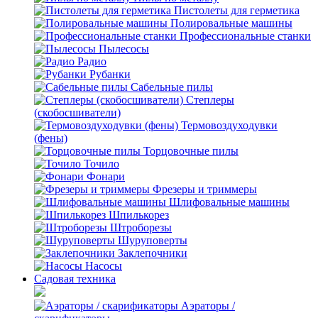
Пистолеты для герметика
Полировальные машины
Профессиональные станки
Пылесосы
Радио
Рубанки
Сабельные пилы
Степлеры
(скобосшиватели)
Термовоздуходувки
(фены)
Торцовочные пилы
Точило
Фонари
Фрезеры и триммеры
Шлифовальные машины
Шпилькорез
Штроборезы
Шуруповерты
Заклепочники
Насосы
Садовая техника
Аэраторы /