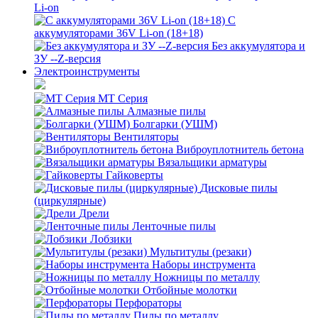
Li-on
С
аккумуляторами 36V Li-on (18+18)
Без аккумулятора и
ЗУ --Z-версия
Электроинструменты
MT Серия
Алмазные пилы
Болгарки (УШМ)
Вентиляторы
Виброуплотнитель бетона
Вязальщики арматуры
Гайковерты
Дисковые пилы
(циркулярные)
Дрели
Ленточные пилы
Лобзики
Мультитулы (резаки)
Наборы инструмента
Ножницы по металлу
Отбойные молотки
Перфораторы
Пилы по металлу