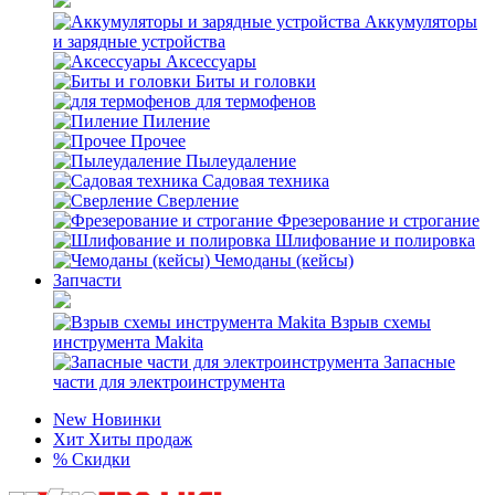
Аккумуляторы
и зарядные устройства
Аксессуары
Биты и головки
для термофенов
Пиление
Прочее
Пылеудаление
Садовая техника
Сверление
Фрезерование и строгание
Шлифование и полировка
Чемоданы (кейсы)
Запчасти
Взрыв схемы
инструмента Makita
Запасные
части для электроинструмента
New
Новинки
Хит
Хиты продаж
%
Скидки