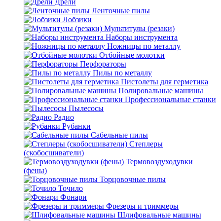
Дрели
Ленточные пилы
Лобзики
Мультитулы (резаки)
Наборы инструмента
Ножницы по металлу
Отбойные молотки
Перфораторы
Пилы по металлу
Пистолеты для герметика
Полировальные машины
Профессиональные станки
Пылесосы
Радио
Рубанки
Сабельные пилы
Степлеры
(скобосшиватели)
Термовоздуходувки
(фены)
Торцовочные пилы
Точило
Фонари
Фрезеры и триммеры
Шлифовальные машины