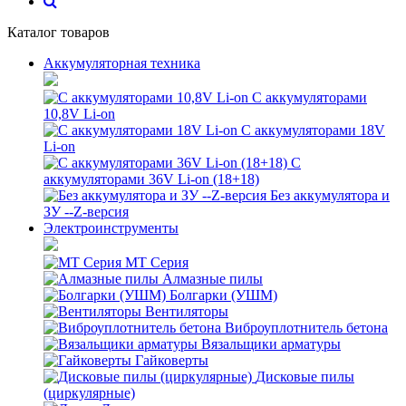
Каталог товаров
Аккумуляторная техника
С аккумуляторами
10,8V Li-on
С аккумуляторами 18V
Li-on
С
аккумуляторами 36V Li-on (18+18)
Без аккумулятора и
ЗУ --Z-версия
Электроинструменты
MT Серия
Алмазные пилы
Болгарки (УШМ)
Вентиляторы
Виброуплотнитель бетона
Вязальщики арматуры
Гайковерты
Дисковые пилы
(циркулярные)