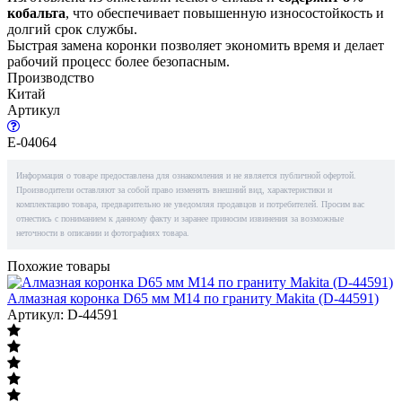
кобальта
, что обеспечивает повышенную износостойкость и
долгий срок службы.
Быстрая замена коронки позволяет экономить время и делает
рабочий процесс более безопасным.
Производство
Китай
Артикул
E-04064
Информация о товаре предоставлена для ознакомления и не является публичной офертой.
Производители оставляют за собой право изменять внешний вид, характеристики и
комплектацию товара, предварительно не уведомляя продавцов и потребителей. Просим вас
отнестись с пониманием к данному факту и заранее приносим извинения за возможные
неточности в описании и фотографиях товара.
Похожие товары
Алмазная коронка D65 мм M14 по граниту Makita (D-44591)
Артикул: D-44591