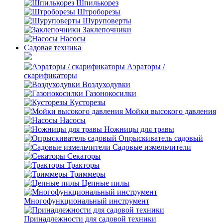
Шпилькорез
Штроборезы
Шуруповерты
Заклепочники
Насосы
Садовая техника
Аэраторы /
скарификаторы
Воздуходувки
Газонокосилки
Кусторезы
Мойки высокого давления
Насосы
Ножницы для травы
Опрыскиватель садовый
Садовые измельчители
Секаторы
Тракторы
Триммеры
Цепные пилы
Многофункциональный инструмент
Принадлежности для садовой техники