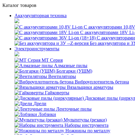
Каталог товаров
Аккумуляторная техника
С аккумуляторами 10,8V
С аккумуляторами 18V Li
С аккумуляторами 
Без аккумулятора и З
Электроинструменты
MT Серия
Алмазные пилы
Болгарки (УШМ)
Вентиляторы
Виброуплотнитель бетона
Вязальщики арматуры
Гайковерты
Дисковые пилы (цирку
Дрели
Ленточные пилы
Лобзики
Мультитулы (резаки)
Наборы инструмента
Ножницы по металлу