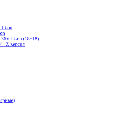
 Li-on
-on
36V Li-on (18+18)
У --Z-версия
лярные)