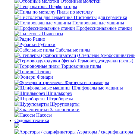
Отбойные молотки
Перфораторы
Пилы по металлу
Пистолеты для герметика
Полировальные машины
Профессиональные станки
Пылесосы
Радио
Рубанки
Сабельные пилы
Степлеры (скобосшивател
Термовоздуходувки (фены)
Торцовочные пилы
Точило
Фонари
Фрезеры и триммеры
Шлифовальные машины
Шпилькорез
Штроборезы
Шуруповерты
Заклепочники
Насосы
Садовая техника
Аэраторы / скарификаторы