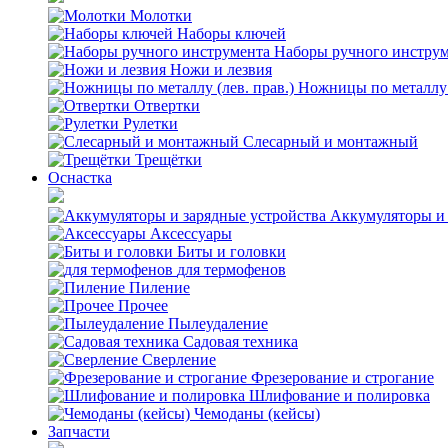
Молотки
Наборы ключей
Наборы ручного инстру
Ножи и лезвия
Ножницы по металлу (
Отвертки
Рулетки
Слесарный и монтажный
Трещётки
Оснастка
Аккумуляторы и 
Аксессуары
Биты и головки
для термофенов
Пиление
Прочее
Пылеудаление
Садовая техника
Сверление
Фрезерование и строгание
Шлифование и полировка
Чемоданы (кейсы)
Запчасти