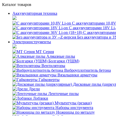
Каталог товаров
Аккумуляторная техника
С аккумуляторами 10,8V
С аккумуляторами 18V Li
С аккумуляторами 
Без аккумулятора и З
Электроинструменты
MT Серия
Алмазные пилы
Болгарки (УШМ)
Вентиляторы
Виброуплотнитель бетона
Вязальщики арматуры
Гайковерты
Дисковые пилы (цирку
Дрели
Ленточные пилы
Лобзики
Мультитулы (резаки)
Наборы инструмента
Ножницы по металлу