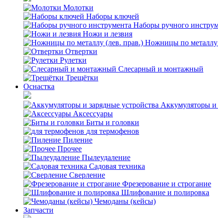
Молотки
Наборы ключей
Наборы ручного инстру
Ножи и лезвия
Ножницы по металлу (
Отвертки
Рулетки
Слесарный и монтажный
Трещётки
Оснастка
Аккумуляторы и 
Аксессуары
Биты и головки
для термофенов
Пиление
Прочее
Пылеудаление
Садовая техника
Сверление
Фрезерование и строгание
Шлифование и полировка
Чемоданы (кейсы)
Запчасти