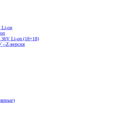
 Li-on
-on
36V Li-on (18+18)
У --Z-версия
лярные)