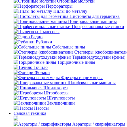
Отбойные молотки
Перфораторы
Пилы по металлу
Пистолеты для герметика
Полировальные машины
Профессиональные станки
Пылесосы
Радио
Рубанки
Сабельные пилы
Степлеры (скобосшивател
Термовоздуходувки (фены)
Торцовочные пилы
Точило
Фонари
Фрезеры и триммеры
Шлифовальные машины
Шпилькорез
Штроборезы
Шуруповерты
Заклепочники
Насосы
Садовая техника
Аэраторы / скарификаторы