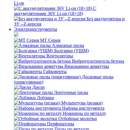
Li-on
С
аккумуляторами 36V Li-on (18+18)
Без аккумулятора и
ЗУ --Z-версия
Электроинструменты
MT Серия
Алмазные пилы
Болгарки (УШМ)
Вентиляторы
Виброуплотнитель бетона
Вязальщики арматуры
Гайковерты
Дисковые пилы
(циркулярные)
Дрели
Ленточные пилы
Лобзики
Мультитулы (резаки)
Наборы инструмента
Ножницы по металлу
Отбойные молотки
Перфораторы
Пилы по металлу