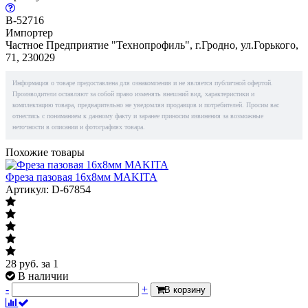
B-52716
Импортер
Частное Предприятие "Технопрофиль", г.Гродно, ул.Горького,
71, 230029
Информация о товаре предоставлена для ознакомления и не является публичной офертой.
Производители оставляют за собой право изменять внешний вид, характеристики и
комплектацию товара, предварительно не уведомляя продавцов и потребителей. Просим вас
отнестись с пониманием к данному факту и заранее приносим извинения за возможные
неточности в описании и фотографиях товара.
Похожие товары
Фреза пазовая 16x8мм MAKITA
Артикул: D-67854
28
руб.
за 1
В наличии
-
+
В корзину