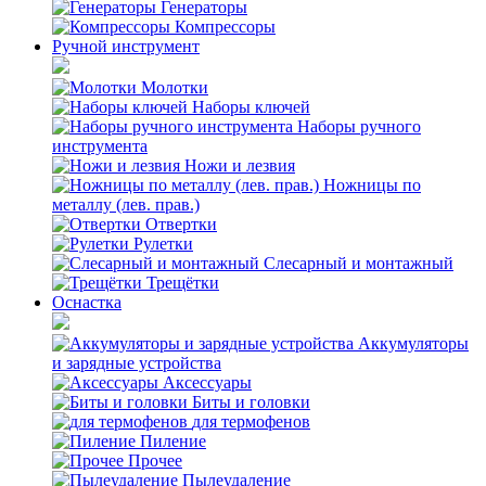
Генераторы
Компрессоры
Ручной инструмент
Молотки
Наборы ключей
Наборы ручного
инструмента
Ножи и лезвия
Ножницы по
металлу (лев. прав.)
Отвертки
Рулетки
Слесарный и монтажный
Трещётки
Оснастка
Аккумуляторы
и зарядные устройства
Аксессуары
Биты и головки
для термофенов
Пиление
Прочее
Пылеудаление