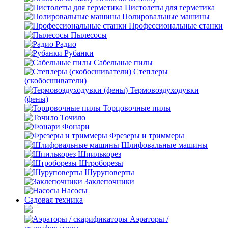
Пистолеты для герметика
Полировальные машины
Профессиональные станки
Пылесосы
Радио
Рубанки
Сабельные пилы
Степлеры
(скобосшиватели)
Термовоздуходувки
(фены)
Торцовочные пилы
Точило
Фонари
Фрезеры и триммеры
Шлифовальные машины
Шпилькорез
Штроборезы
Шуруповерты
Заклепочники
Насосы
Садовая техника
Аэраторы /