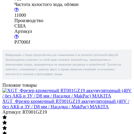
Частота холостого хода, об/мин
11000
Производство
США
Артикул
PJ7000J
Информация о товаре предоставлена для ознакомления и не является публичной офертой.
Производители оставляют за собой право изменять внешний вид, характеристики и
комплектацию товара, предварительно не уведомляя продавцов и потребителей. Просим вас
отнестись с пониманием к данному факту и заранее приносим извинения за возможные
неточности в описании и фотографиях товара.
Похожие товары
XGT_Фрезер кромочный RT001GZ19 аккумуляторный (40V /
без АКБ и ЗУ / D8 мм / Насадки / MakPac) MAKITA
Артикул: RT001GZ19