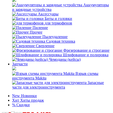
Аккумуляторы
и зарядные устройства
Аксессуары
Биты и головки
для термофенов
Пиление
Прочее
Пылеудаление
Садовая техника
Сверление
Фрезерование и строгание
Шлифование и полировка
Чемоданы (кейсы)
Запчасти
Взрыв схемы
инструмента Makita
Запасные
части для электроинструмента
New
Новинки
Хит
Хиты продаж
%
Скидки