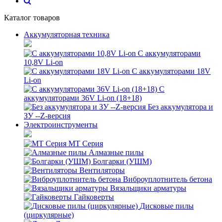
Каталог товаров
Аккумуляторная техника
С аккумуляторами
10,8V Li-on
С аккумуляторами 18V
Li-on
С
аккумуляторами 36V Li-on (18+18)
Без аккумулятора и
ЗУ --Z-версия
Электроинструменты
MT Серия
Алмазные пилы
Болгарки (УШМ)
Вентиляторы
Виброуплотнитель бетона
Вязальщики арматуры
Гайковерты
Дисковые пилы
(циркулярные)