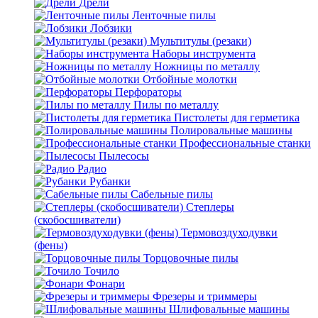
Дрели
Ленточные пилы
Лобзики
Мультитулы (резаки)
Наборы инструмента
Ножницы по металлу
Отбойные молотки
Перфораторы
Пилы по металлу
Пистолеты для герметика
Полировальные машины
Профессиональные станки
Пылесосы
Радио
Рубанки
Сабельные пилы
Степлеры
(скобосшиватели)
Термовоздуходувки
(фены)
Торцовочные пилы
Точило
Фонари
Фрезеры и триммеры
Шлифовальные машины