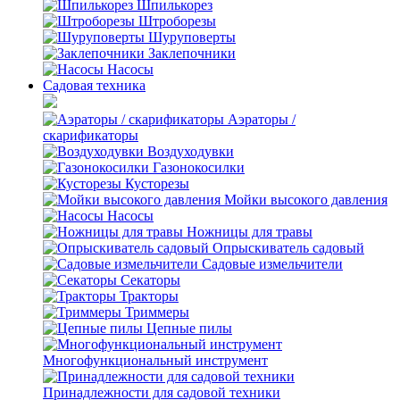
Шпилькорез
Штроборезы
Шуруповерты
Заклепочники
Насосы
Садовая техника
Аэраторы /
скарификаторы
Воздуходувки
Газонокосилки
Кусторезы
Мойки высокого давления
Насосы
Ножницы для травы
Опрыскиватель садовый
Садовые измельчители
Секаторы
Тракторы
Триммеры
Цепные пилы
Многофункциональный инструмент
Принадлежности для садовой техники