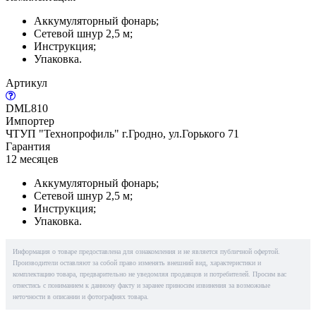
Аккумуляторный фонарь;
Сетевой шнур 2,5 м;
Инструкция;
Упаковка.
Артикул
DML810
Импортер
ЧТУП "Технопрофиль" г.Гродно, ул.Горького 71
Гарантия
12 месяцев
Аккумуляторный фонарь;
Сетевой шнур 2,5 м;
Инструкция;
Упаковка.
Информация о товаре предоставлена для ознакомления и не является публичной офертой.
Производители оставляют за собой право изменять внешний вид, характеристики и
комплектацию товара, предварительно не уведомляя продавцов и потребителей. Просим вас
отнестись с пониманием к данному факту и заранее приносим извинения за возможные
неточности в описании и фотографиях товара.