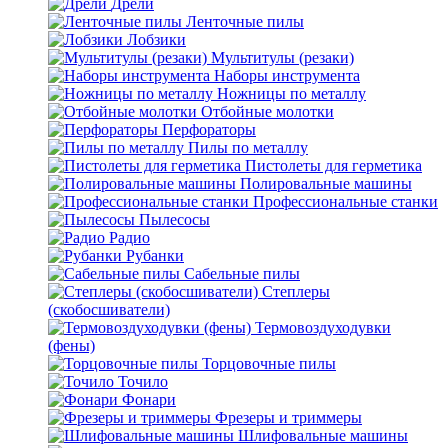
Дрели
Ленточные пилы
Лобзики
Мультитулы (резаки)
Наборы инструмента
Ножницы по металлу
Отбойные молотки
Перфораторы
Пилы по металлу
Пистолеты для герметика
Полировальные машины
Профессиональные станки
Пылесосы
Радио
Рубанки
Сабельные пилы
Степлеры
(скобосшиватели)
Термовоздуходувки
(фены)
Торцовочные пилы
Точило
Фонари
Фрезеры и триммеры
Шлифовальные машины