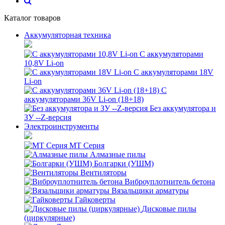
Каталог товаров
Аккумуляторная техника
С аккумуляторами
10,8V Li-on
С аккумуляторами 18V
Li-on
С
аккумуляторами 36V Li-on (18+18)
Без аккумулятора и
ЗУ --Z-версия
Электроинструменты
MT Серия
Алмазные пилы
Болгарки (УШМ)
Вентиляторы
Виброуплотнитель бетона
Вязальщики арматуры
Гайковерты
Дисковые пилы
(циркулярные)