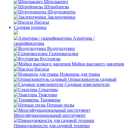
Шпилькорез
Штроборезы
Шуруповерты
Заклепочники
Насосы
Садовая техника
Аэраторы /
скарификаторы
Воздуходувки
Газонокосилки
Кусторезы
Мойки высокого давления
Насосы
Ножницы для травы
Опрыскиватель садовый
Садовые измельчители
Секаторы
Тракторы
Триммеры
Цепные пилы
Многофункциональный инструмент
Принадлежности для садовой техники