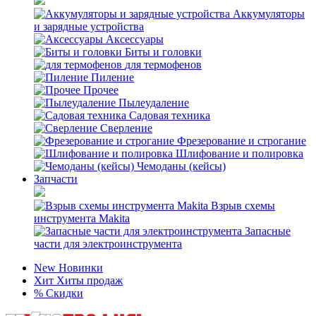
Аккумуляторы
и зарядные устройства
Аксессуары
Биты и головки
для термофенов
Пиление
Прочее
Пылеудаление
Садовая техника
Сверление
Фрезерование и строгание
Шлифование и полировка
Чемоданы (кейсы)
Запчасти
Взрыв схемы
инструмента Makita
Запасные
части для электроинструмента
New
Новинки
Хит
Хиты продаж
%
Скидки