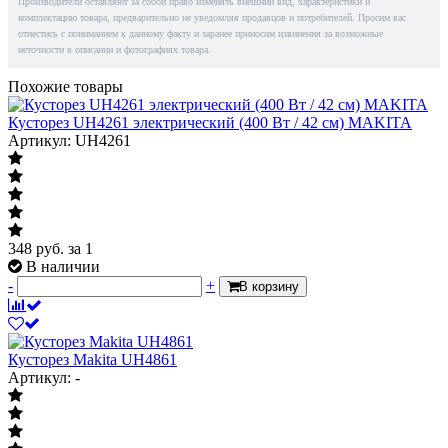
Производители оставляют за собой право изменять внешний вид, характеристики и
комплектацию товара, предварительно не уведомляя продавцов и потребителей. Просим вас
отнестись с пониманием к данному факту и заранее приносим извинения за возможные
неточности в описании и фотографиях товара.
Похожие товары
Кусторез UH4261 электрический (400 Вт / 42 см) MAKITA
Артикул: UH4261
348
руб.
за 1
В наличии
-
+
В корзину
Кусторез Makita UH4861
Артикул: -