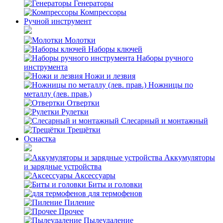
Генераторы
Компрессоры
Ручной инструмент
Молотки
Наборы ключей
Наборы ручного
инструмента
Ножи и лезвия
Ножницы по
металлу (лев. прав.)
Отвертки
Рулетки
Слесарный и монтажный
Трещётки
Оснастка
Аккумуляторы
и зарядные устройства
Аксессуары
Биты и головки
для термофенов
Пиление
Прочее
Пылеудаление