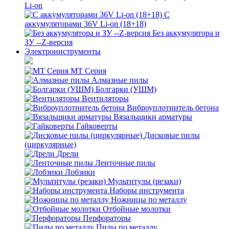
Li-on
С
аккумуляторами 36V Li-on (18+18)
Без аккумулятора и
ЗУ --Z-версия
Электроинструменты
MT Серия
Алмазные пилы
Болгарки (УШМ)
Вентиляторы
Виброуплотнитель бетона
Вязальщики арматуры
Гайковерты
Дисковые пилы
(циркулярные)
Дрели
Ленточные пилы
Лобзики
Мультитулы (резаки)
Наборы инструмента
Ножницы по металлу
Отбойные молотки
Перфораторы
Пилы по металлу