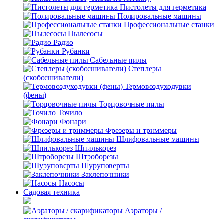
Пистолеты для герметика
Полировальные машины
Профессиональные станки
Пылесосы
Радио
Рубанки
Сабельные пилы
Степлеры
(скобосшиватели)
Термовоздуходувки
(фены)
Торцовочные пилы
Точило
Фонари
Фрезеры и триммеры
Шлифовальные машины
Шпилькорез
Штроборезы
Шуруповерты
Заклепочники
Насосы
Садовая техника
Аэраторы /