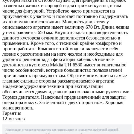
кусторез Макита UH6580 служит для приведения в порядок
различных живых изгородей и для стрижки кустов, в том
числе для фигурной. Устройство часто применяется на
приусадебных участках и помогает постоянно поддерживать
их в нормальном состоянии. Мощность двигателя у
описываемого агрегата имеет величину 670 Вт. Длина лезвия
у него равняется 650 мм. Внушительная производительность
данного кустореза отлично дополняется безопасностью в
применении. Кроме того, с техникой крайне комфортно и
просто работать. Комплект этой модели включает в себя
лезвие с рассчитанным на него чехлом и необходимые для
удобного решения задач фиксаторы кабеля. Основные
достоинства кустореза Makita UH 6580 имеет внушительное
число особенностей, которые большинство пользователей
причисляют к преимуществам. Обратим внимание на самые
главные сильные стороны рассматриваемого агрегата:
Надежное удержание техники при эксплуатации
обеспечивается двумя идеально расположенными рукоятками.
Тормоз двигателя. Надежный предназначенный для защиты
оператора кожух. Заточенный с двух сторон нож. Хорошая
маневренность.
Гарантия
12 месяцев
Информация о товаре предоставлена для ознакомления и не является публичной офертой.