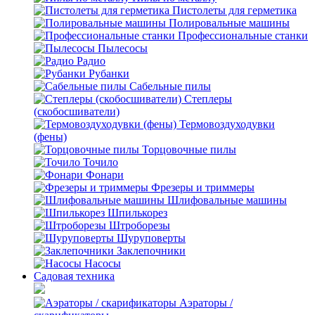
Пистолеты для герметика
Полировальные машины
Профессиональные станки
Пылесосы
Радио
Рубанки
Сабельные пилы
Степлеры
(скобосшиватели)
Термовоздуходувки
(фены)
Торцовочные пилы
Точило
Фонари
Фрезеры и триммеры
Шлифовальные машины
Шпилькорез
Штроборезы
Шуруповерты
Заклепочники
Насосы
Садовая техника
Аэраторы /