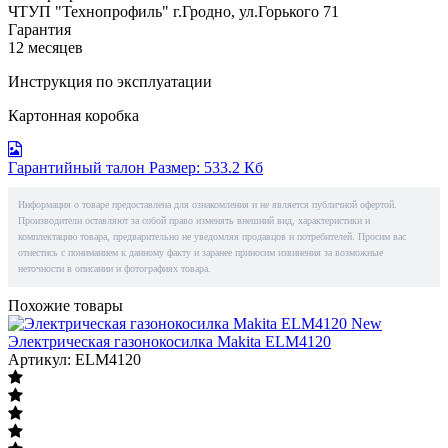
ЧТУП "Технопрофиль" г.Гродно, ул.Горького 71
Гарантия
12 месяцев
Инструкция по эксплуатации
Картонная коробка
Гарантийный талон
Размер: 533.2 Кб
Информация о товаре предоставлена для ознакомления и не является публичной офертой.
Производители оставляют за собой право изменять внешний вид, характеристики и
комплектацию товара, предварительно не уведомляя продавцов и потребителей. Просим вас
отнестись с пониманием к данному факту и заранее приносим извинения за возможные
неточности в описании и фотографиях товара.
Похожие товары
New
Электрическая газонокосилка Makita ELM4120
Артикул: ELM4120