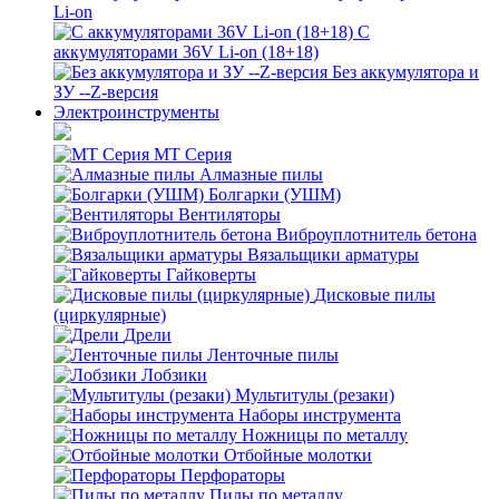
Li-on
С
аккумуляторами 36V Li-on (18+18)
Без аккумулятора и
ЗУ --Z-версия
Электроинструменты
MT Серия
Алмазные пилы
Болгарки (УШМ)
Вентиляторы
Виброуплотнитель бетона
Вязальщики арматуры
Гайковерты
Дисковые пилы
(циркулярные)
Дрели
Ленточные пилы
Лобзики
Мультитулы (резаки)
Наборы инструмента
Ножницы по металлу
Отбойные молотки
Перфораторы
Пилы по металлу