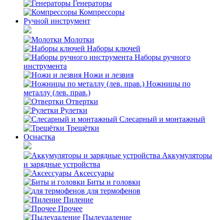
Генераторы
Компрессоры
Ручной инструмент
Молотки
Наборы ключей
Наборы ручного
инструмента
Ножи и лезвия
Ножницы по
металлу (лев. прав.)
Отвертки
Рулетки
Слесарный и монтажный
Трещётки
Оснастка
Аккумуляторы
и зарядные устройства
Аксессуары
Биты и головки
для термофенов
Пиление
Прочее
Пылеудаление