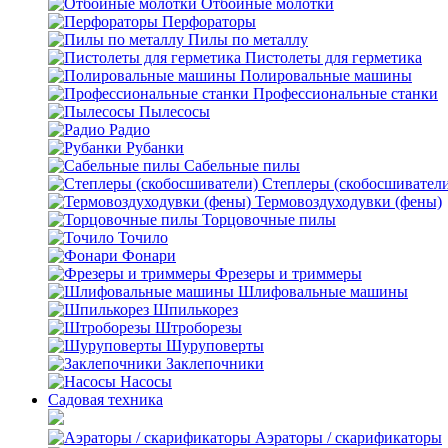
Отбойные молотки
Перфораторы
Пилы по металлу
Пистолеты для герметика
Полировальные машины
Профессиональные станки
Пылесосы
Радио
Рубанки
Сабельные пилы
Степлеры (скобосшивател
Термовоздуходувки (фены)
Торцовочные пилы
Точило
Фонари
Фрезеры и триммеры
Шлифовальные машины
Шпилькорез
Штроборезы
Шуруповерты
Заклепочники
Насосы
Садовая техника
Аэраторы / скарификаторы