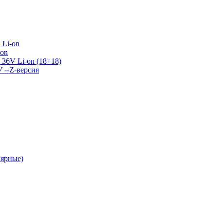
 Li-on
-on
36V Li-on (18+18)
У --Z-версия
лярные)