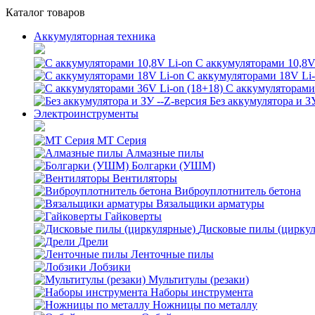
Каталог товаров
Аккумуляторная техника
С аккумуляторами 10,8V
С аккумуляторами 18V Li
С аккумуляторами 
Без аккумулятора и З
Электроинструменты
MT Серия
Алмазные пилы
Болгарки (УШМ)
Вентиляторы
Виброуплотнитель бетона
Вязальщики арматуры
Гайковерты
Дисковые пилы (цирку
Дрели
Ленточные пилы
Лобзики
Мультитулы (резаки)
Наборы инструмента
Ножницы по металлу