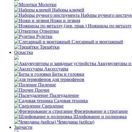
Молотки
Наборы ключей
Наборы ручного инстру
Ножи и лезвия
Ножницы по металлу (
Отвертки
Рулетки
Слесарный и монтажный
Трещётки
Оснастка
Аккумуляторы и 
Аксессуары
Биты и головки
для термофенов
Пиление
Прочее
Пылеудаление
Садовая техника
Сверление
Фрезерование и строгание
Шлифование и полировка
Чемоданы (кейсы)
Запчасти