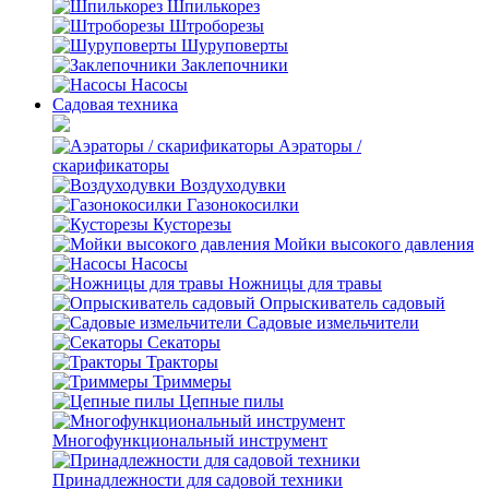
Шпилькорез
Штроборезы
Шуруповерты
Заклепочники
Насосы
Садовая техника
Аэраторы /
скарификаторы
Воздуходувки
Газонокосилки
Кусторезы
Мойки высокого давления
Насосы
Ножницы для травы
Опрыскиватель садовый
Садовые измельчители
Секаторы
Тракторы
Триммеры
Цепные пилы
Многофункциональный инструмент
Принадлежности для садовой техники