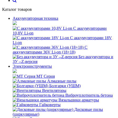
Каталог товаров
Аккумуляторная техника
С аккумуляторами
10,8V Li-on
С аккумуляторами 18V
Li-on
С
аккумуляторами 36V Li-on (18+18)
Без аккумулятора и
ЗУ --Z-версия
Электроинструменты
MT Серия
Алмазные пилы
Болгарки (УШМ)
Вентиляторы
Виброуплотнитель бетона
Вязальщики арматуры
Гайковерты
Дисковые пилы
(циркулярные)