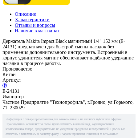
Описание
Характеристики
Отзывы и вопросы
Наличие в магазинах
Держатель Makita Impact Black магнитный 1/4" 152 мм (E-
24131) предназначен для быстрой смены насадок без
применения дополнительного инструмента. Встроенный в
корпус удлинителя магнит обеспечивает надёжное удержание
насадки в процессе работы.
Производство
Китай
Артикул
E-24131
Импортер
Частное Предприятие "Технопрофиль", г.Гродно, ул.Горького,
71, 230029
Информация о товаре предоставлена для ознакомления и не является публичной офертой.
Производители оставляют за собой право изменять внешний вид, характеристики и
комплектацию товара, предварительно не уведомляя продавцов и потребителей. Просим вас
отнестись с пониманием к данному факту и заранее приносим извинения за возможные