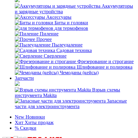
Аккумуляторы
и зарядные устройства
Аксессуары
Биты и головки
для термофенов
Пиление
Прочее
Пылеудаление
Садовая техника
Сверление
Фрезерование и строгание
Шлифование и полировка
Чемоданы (кейсы)
Запчасти
Взрыв схемы
инструмента Makita
Запасные
части для электроинструмента
New
Новинки
Хит
Хиты продаж
%
Скидки