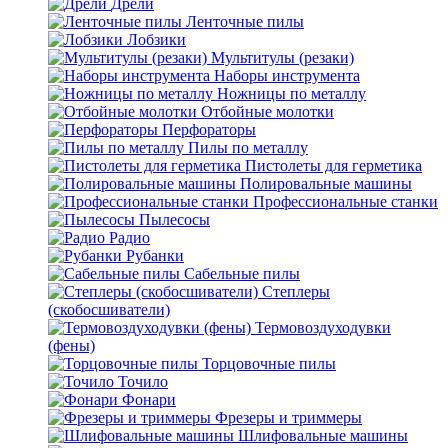
Дрели
Ленточные пилы
Лобзики
Мультитулы (резаки)
Наборы инструмента
Ножницы по металлу
Отбойные молотки
Перфораторы
Пилы по металлу
Пистолеты для герметика
Полировальные машины
Профессиональные станки
Пылесосы
Радио
Рубанки
Сабельные пилы
Степлеры
(скобосшиватели)
Термовоздуходувки
(фены)
Торцовочные пилы
Точило
Фонари
Фрезеры и триммеры
Шлифовальные машины