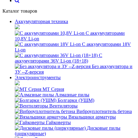
Каталог товаров
Аккумуляторная техника
С аккумуляторами
10,8V Li-on
С аккумуляторами 18V
Li-on
С
аккумуляторами 36V Li-on (18+18)
Без аккумулятора и
ЗУ --Z-версия
Электроинструменты
MT Серия
Алмазные пилы
Болгарки (УШМ)
Вентиляторы
Виброуплотнитель бетона
Вязальщики арматуры
Гайковерты
Дисковые пилы
(циркулярные)