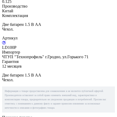
0.125
Производство
Китай
Комплектация
Две батареи 1.5 В AA
Чехол.
Артикул
LD100P
Импортер
ЧТУП "Технопрофиль" г.Гродно, ул.Горького 71
Гарантия
12 месяцев
Две батареи 1.5 В AA
Чехол.
Информация о товаре предоставлена для ознакомления и не является публичной офертой.
Производители оставляют за собой право изменять внешний вид, характеристики и
комплектацию товара, предварительно не уведомляя продавцов и потребителей. Просим вас
отнестись с пониманием к данному факту и заранее приносим извинения за возможные
неточности в описании и фотографиях товара.