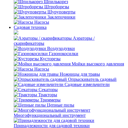
Шпилькорез
Штроборезы
Шуруповерты
Заклепочники
Насосы
Садовая техника
Аэраторы /
скарификаторы
Воздуходувки
Газонокосилки
Кусторезы
Мойки высокого давления
Насосы
Ножницы для травы
Опрыскиватель садовый
Садовые измельчители
Секаторы
Тракторы
Триммеры
Цепные пилы
Многофункциональный инструмент
Принадлежности для садовой техники