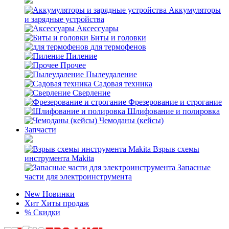
Аккумуляторы
и зарядные устройства
Аксессуары
Биты и головки
для термофенов
Пиление
Прочее
Пылеудаление
Садовая техника
Сверление
Фрезерование и строгание
Шлифование и полировка
Чемоданы (кейсы)
Запчасти
Взрыв схемы
инструмента Makita
Запасные
части для электроинструмента
New
Новинки
Хит
Хиты продаж
%
Скидки