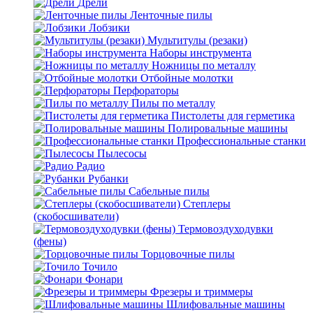
Дрели
Ленточные пилы
Лобзики
Мультитулы (резаки)
Наборы инструмента
Ножницы по металлу
Отбойные молотки
Перфораторы
Пилы по металлу
Пистолеты для герметика
Полировальные машины
Профессиональные станки
Пылесосы
Радио
Рубанки
Сабельные пилы
Степлеры
(скобосшиватели)
Термовоздуходувки
(фены)
Торцовочные пилы
Точило
Фонари
Фрезеры и триммеры
Шлифовальные машины