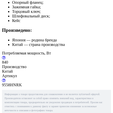
Опорный фланец;
Зажимная гайка;
Торцовый ключ;
Шлифовальный диск;
Кейс
Произведено:
Япония — родина бренда
Китай — страна производства
Потребляемая мощность, Вт
840
Производство
Китай
Артикул
9558HNRK
Информация о товаре предоставлена для ознакомления и не является публичной офертой.
Производители оставляют за собой право изменять внешний вид, характеристики и
комплектацию товара, предварительно не уведомляя продавцов и потребителей. Просим вас
отнестись с пониманием к данному факту и заранее приносим извинения за возможные
неточности в описании и фотографиях товара.