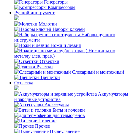
Генераторы
Компрессоры
Ручной инструмент
Молотки
Наборы ключей
Наборы ручного
инструмента
Ножи и лезвия
Ножницы по
металлу (лев. прав.)
Отвертки
Рулетки
Слесарный и монтажный
Трещётки
Оснастка
Аккумуляторы
и зарядные устройства
Аксессуары
Биты и головки
для термофенов
Пиление
Прочее
Пылеудаление