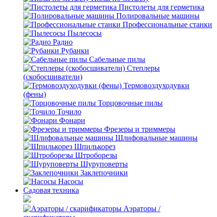
Пистолеты для герметика
Полировальные машины
Профессиональные станки
Пылесосы
Радио
Рубанки
Сабельные пилы
Степлеры
(скобосшиватели)
Термовоздуходувки
(фены)
Торцовочные пилы
Точило
Фонари
Фрезеры и триммеры
Шлифовальные машины
Шпилькорез
Штроборезы
Шуруповерты
Заклепочники
Насосы
Садовая техника
Аэраторы /