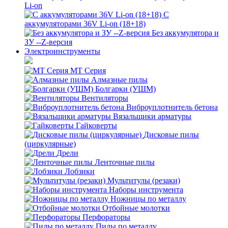
Li-on
С
аккумуляторами 36V Li-on (18+18)
Без аккумулятора и
ЗУ --Z-версия
Электроинструменты
MT Серия
Алмазные пилы
Болгарки (УШМ)
Вентиляторы
Виброуплотнитель бетона
Вязальщики арматуры
Гайковерты
Дисковые пилы
(циркулярные)
Дрели
Ленточные пилы
Лобзики
Мультитулы (резаки)
Наборы инструмента
Ножницы по металлу
Отбойные молотки
Перфораторы
Пилы по металлу