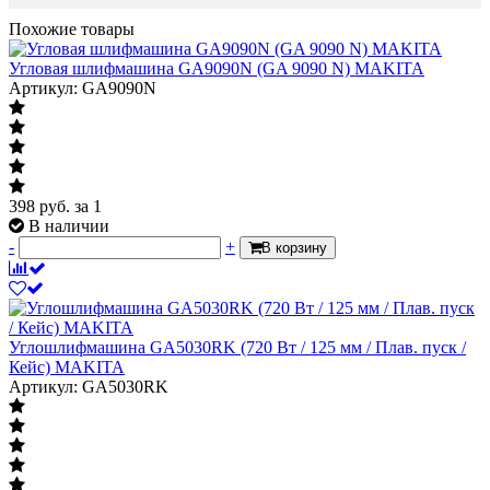
Похожие товары
Угловая шлифмашина GA9090N (GA 9090 N) MAKITA
Артикул: GA9090N
398
руб.
за 1
В наличии
-
+
В корзину
Углошлифмашина GA5030RK (720 Вт / 125 мм / Плав. пуск /
Кейс) MAKITA
Артикул: GA5030RK