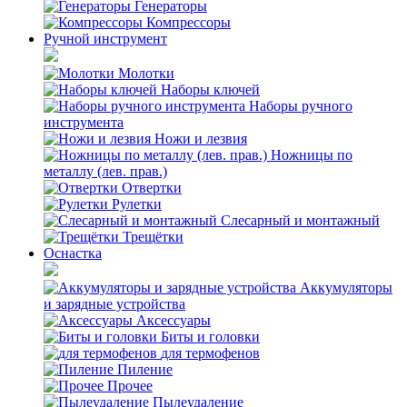
Генераторы
Компрессоры
Ручной инструмент
Молотки
Наборы ключей
Наборы ручного
инструмента
Ножи и лезвия
Ножницы по
металлу (лев. прав.)
Отвертки
Рулетки
Слесарный и монтажный
Трещётки
Оснастка
Аккумуляторы
и зарядные устройства
Аксессуары
Биты и головки
для термофенов
Пиление
Прочее
Пылеудаление