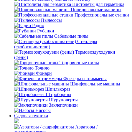
Пистолеты для герметика
Полировальные машины
Профессиональные станки
Пылесосы
Радио
Рубанки
Сабельные пилы
Степлеры
(скобосшиватели)
Термовоздуходувки
(фены)
Торцовочные пилы
Точило
Фонари
Фрезеры и триммеры
Шлифовальные машины
Шпилькорез
Штроборезы
Шуруповерты
Заклепочники
Насосы
Садовая техника
Аэраторы /