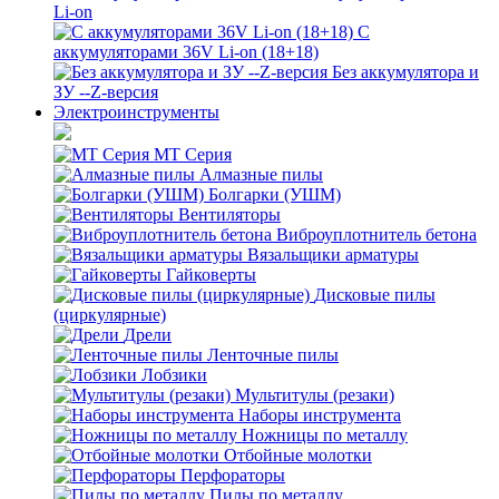
Li-on
С
аккумуляторами 36V Li-on (18+18)
Без аккумулятора и
ЗУ --Z-версия
Электроинструменты
MT Серия
Алмазные пилы
Болгарки (УШМ)
Вентиляторы
Виброуплотнитель бетона
Вязальщики арматуры
Гайковерты
Дисковые пилы
(циркулярные)
Дрели
Ленточные пилы
Лобзики
Мультитулы (резаки)
Наборы инструмента
Ножницы по металлу
Отбойные молотки
Перфораторы
Пилы по металлу