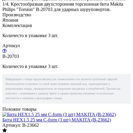
1/4. Крестообразная двухсторонняя торсионная бита Makita
Philips "Torsion" B-20703 для ударных шуруповертов.
Производство
Япония
Комплектация
Количесто в упаковке 3 шт.
Артикул
B-20703
Количесто в упаковке 3 шт.
Информация о товаре предоставлена для ознакомления и не является публичной офертой.
Производители оставляют за собой право изменять внешний вид, характеристики и
комплектацию товара, предварительно не уведомляя продавцов и потребителей. Просим вас
отнестись с пониманием к данному факту и заранее приносим извинения за возможные
неточности в описании и фотографиях товара.
Похожие товары
Бита HEX1.5 25 мм C-form (3 шт) MAKITA (B-23662)
Артикул: B-23662