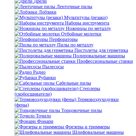
Дрели
Ленточные пилы
Лобзики
Мультитулы (резаки)
Наборы инструмента
Ножницы по металлу
Отбойные молотки
Перфораторы
Пилы по металлу
Пистолеты для герметика
Полировальные машины
Профессиональные станки
Пылесосы
Радио
Рубанки
Сабельные пилы
Степлеры
(скобосшиватели)
Термовоздуходувки
(фены)
Торцовочные пилы
Точило
Фонари
Фрезеры и триммеры
Шлифовальные машины