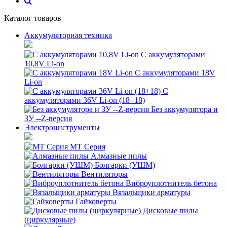
Каталог товаров
Аккумуляторная техника
С аккумуляторами
10,8V Li-on
С аккумуляторами 18V
Li-on
С
аккумуляторами 36V Li-on (18+18)
Без аккумулятора и
ЗУ --Z-версия
Электроинструменты
MT Серия
Алмазные пилы
Болгарки (УШМ)
Вентиляторы
Виброуплотнитель бетона
Вязальщики арматуры
Гайковерты
Дисковые пилы
(циркулярные)