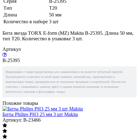
Серия
B-25395
Тип
T20
Длина
50 мм
Количество в наборе
3 шт
Бита звезда TORX E-form (MZ) Makita B-25395. Длина 50 мм,
тип T20. Количество в упаковке 3 шт.
Артикул
B-25395
Информация о товаре предоставлена для ознакомления и не является публичной офертой.
Производители оставляют за собой право изменять внешний вид, характеристики и
комплектацию товара, предварительно не уведомляя продавцов и потребителей. Просим вас
отнестись с пониманием к данному факту и заранее приносим извинения за возможные
неточности в описании и фотографиях товара.
Похожие товары
Биты Philips PH3 25 мм 3 шт Makita
Артикул: B-23466