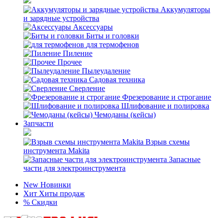
Аккумуляторы
и зарядные устройства
Аксессуары
Биты и головки
для термофенов
Пиление
Прочее
Пылеудаление
Садовая техника
Сверление
Фрезерование и строгание
Шлифование и полировка
Чемоданы (кейсы)
Запчасти
Взрыв схемы
инструмента Makita
Запасные
части для электроинструмента
New
Новинки
Хит
Хиты продаж
%
Скидки