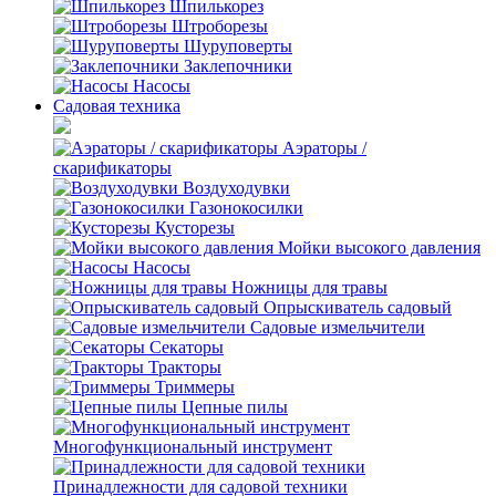
Шпилькорез
Штроборезы
Шуруповерты
Заклепочники
Насосы
Садовая техника
Аэраторы /
скарификаторы
Воздуходувки
Газонокосилки
Кусторезы
Мойки высокого давления
Насосы
Ножницы для травы
Опрыскиватель садовый
Садовые измельчители
Секаторы
Тракторы
Триммеры
Цепные пилы
Многофункциональный инструмент
Принадлежности для садовой техники