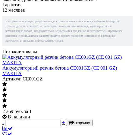
Гарантия
12 месяцев
Информация о товаре предоставлена для ознакомления и не является публичной офертой.
Производители оставляют за собой право изменять внешний вид, характеристики и
комплектацию товара, предварительно не уведомляя продавцов и потребителей. Просим вас
отнестись с пониманием к данному факту и заранее приносим извинения за возможные
неточности в описании и фотографиях товара.
Похожие товары
Аккумуляторный резчик бетона CE001GZ (CE 001 GZ)
MAKITA
Артикул: CE001GZ
2 369
руб.
за 1
В наличии
-
+
В корзину