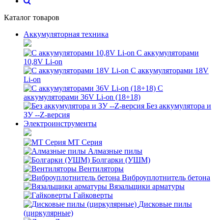
Каталог товаров
Аккумуляторная техника
С аккумуляторами
10,8V Li-on
С аккумуляторами 18V
Li-on
С
аккумуляторами 36V Li-on (18+18)
Без аккумулятора и
ЗУ --Z-версия
Электроинструменты
MT Серия
Алмазные пилы
Болгарки (УШМ)
Вентиляторы
Виброуплотнитель бетона
Вязальщики арматуры
Гайковерты
Дисковые пилы
(циркулярные)