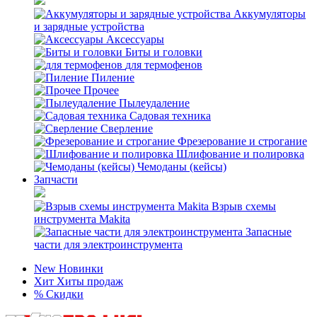
Аккумуляторы
и зарядные устройства
Аксессуары
Биты и головки
для термофенов
Пиление
Прочее
Пылеудаление
Садовая техника
Сверление
Фрезерование и строгание
Шлифование и полировка
Чемоданы (кейсы)
Запчасти
Взрыв схемы
инструмента Makita
Запасные
части для электроинструмента
New
Новинки
Хит
Хиты продаж
%
Скидки