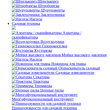
Шпилькорез
Штроборезы
Шуруповерты
Заклепочники
Насосы
Садовая техника
Аэраторы /
скарификаторы
Воздуходувки
Газонокосилки
Кусторезы
Мойки высокого давления
Насосы
Ножницы для травы
Опрыскиватель садовый
Садовые измельчители
Секаторы
Тракторы
Триммеры
Цепные пилы
Многофункциональный инструмент
Принадлежности для садовой техники