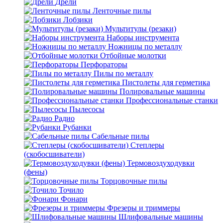
Дрели
Ленточные пилы
Лобзики
Мультитулы (резаки)
Наборы инструмента
Ножницы по металлу
Отбойные молотки
Перфораторы
Пилы по металлу
Пистолеты для герметика
Полировальные машины
Профессиональные станки
Пылесосы
Радио
Рубанки
Сабельные пилы
Степлеры
(скобосшиватели)
Термовоздуходувки
(фены)
Торцовочные пилы
Точило
Фонари
Фрезеры и триммеры
Шлифовальные машины