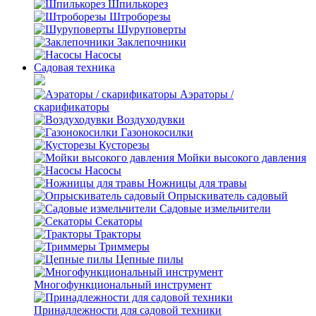
Шпилькорез
Штроборезы
Шуруповерты
Заклепочники
Насосы
Садовая техника
Аэраторы /
скарификаторы
Воздуходувки
Газонокосилки
Кусторезы
Мойки высокого давления
Насосы
Ножницы для травы
Опрыскиватель садовый
Садовые измельчители
Секаторы
Тракторы
Триммеры
Цепные пилы
Многофункциональный инструмент
Принадлежности для садовой техники