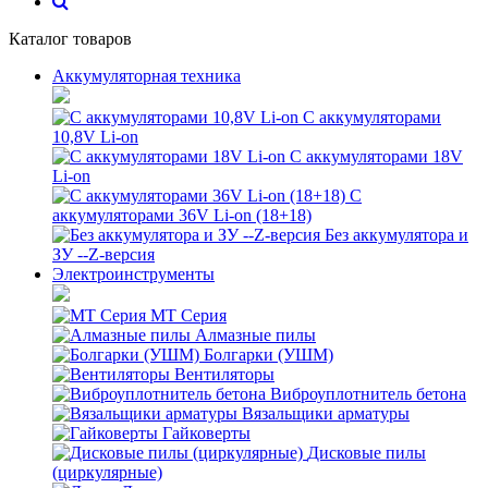
Каталог товаров
Аккумуляторная техника
С аккумуляторами
10,8V Li-on
С аккумуляторами 18V
Li-on
С
аккумуляторами 36V Li-on (18+18)
Без аккумулятора и
ЗУ --Z-версия
Электроинструменты
MT Серия
Алмазные пилы
Болгарки (УШМ)
Вентиляторы
Виброуплотнитель бетона
Вязальщики арматуры
Гайковерты
Дисковые пилы
(циркулярные)