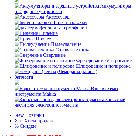
Аккумуляторы
и зарядные устройства
Аксессуары
Биты и головки
для термофенов
Пиление
Прочее
Пылеудаление
Садовая техника
Сверление
Фрезерование и строгание
Шлифование и полировка
Чемоданы (кейсы)
Запчасти
Взрыв схемы
инструмента Makita
Запасные
части для электроинструмента
New
Новинки
Хит
Хиты продаж
%
Скидки