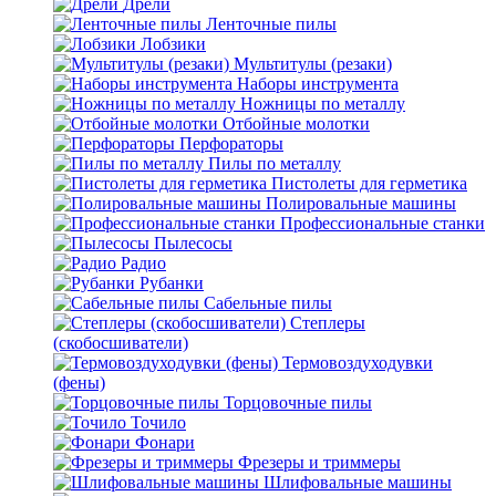
Дрели
Ленточные пилы
Лобзики
Мультитулы (резаки)
Наборы инструмента
Ножницы по металлу
Отбойные молотки
Перфораторы
Пилы по металлу
Пистолеты для герметика
Полировальные машины
Профессиональные станки
Пылесосы
Радио
Рубанки
Сабельные пилы
Степлеры
(скобосшиватели)
Термовоздуходувки
(фены)
Торцовочные пилы
Точило
Фонари
Фрезеры и триммеры
Шлифовальные машины