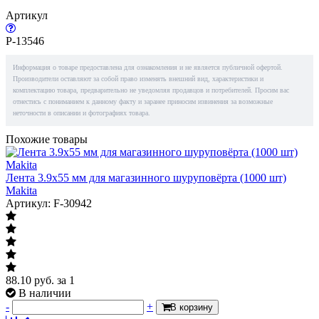
Артикул
P-13546
Информация о товаре предоставлена для ознакомления и не является публичной офертой.
Производители оставляют за собой право изменять внешний вид, характеристики и
комплектацию товара, предварительно не уведомляя продавцов и потребителей. Просим вас
отнестись с пониманием к данному факту и заранее приносим извинения за возможные
неточности в описании и фотографиях товара.
Похожие товары
Лента 3.9x55 мм для магазинного шуруповёрта (1000 шт)
Makita
Артикул: F-30942
88.10
руб.
за 1
В наличии
-
+
В корзину