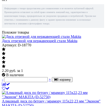
Информация о товаре предоставлена для ознакомления и не является публичной офертой.
Производители оставляют за собой право изменять внешний вид, характеристики и
комплектацию товара, предварительно не уведомляя продавцов и потребителей. Просим вас
отнестись с пониманием к данному факту и заранее приносим извинения за возможные
неточности в описании и фотографиях товара.
Похожие товары
Диск отрезной для нержавеющей стали Makita
Артикул: D-18770
2.20
руб.
за 1
В наличии
-
+
В корзину
Алмазный диск по бетону / мрамору 115х22,23 мм "Эконом"
MAKITA (D-52750)