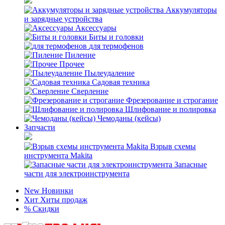
Аккумуляторы
и зарядные устройства
Аксессуары
Биты и головки
для термофенов
Пиление
Прочее
Пылеудаление
Садовая техника
Сверление
Фрезерование и строгание
Шлифование и полировка
Чемоданы (кейсы)
Запчасти
Взрыв схемы
инструмента Makita
Запасные
части для электроинструмента
New
Новинки
Хит
Хиты продаж
%
Скидки