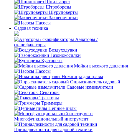
Шпилькорез
Штроборезы
Шуруповерты
Заклепочники
Насосы
Садовая техника
Аэраторы /
скарификаторы
Воздуходувки
Газонокосилки
Кусторезы
Мойки высокого давления
Насосы
Ножницы для травы
Опрыскиватель садовый
Садовые измельчители
Секаторы
Тракторы
Триммеры
Цепные пилы
Многофункциональный инструмент
Принадлежности для садовой техники