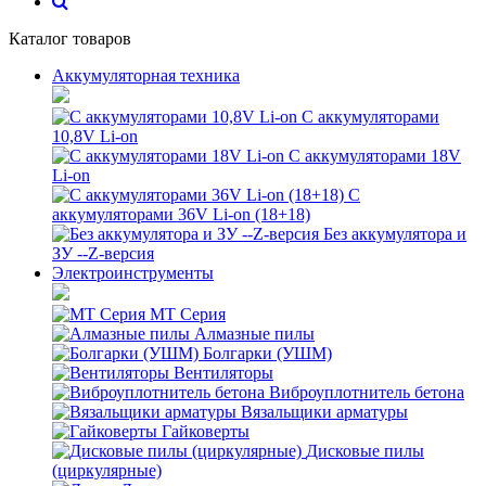
Каталог товаров
Аккумуляторная техника
С аккумуляторами
10,8V Li-on
С аккумуляторами 18V
Li-on
С
аккумуляторами 36V Li-on (18+18)
Без аккумулятора и
ЗУ --Z-версия
Электроинструменты
MT Серия
Алмазные пилы
Болгарки (УШМ)
Вентиляторы
Виброуплотнитель бетона
Вязальщики арматуры
Гайковерты
Дисковые пилы
(циркулярные)