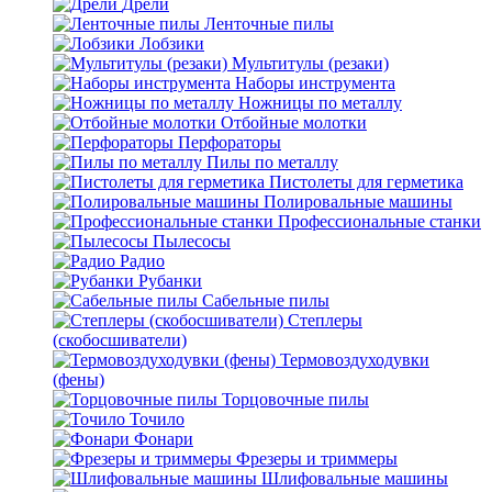
Дрели
Ленточные пилы
Лобзики
Мультитулы (резаки)
Наборы инструмента
Ножницы по металлу
Отбойные молотки
Перфораторы
Пилы по металлу
Пистолеты для герметика
Полировальные машины
Профессиональные станки
Пылесосы
Радио
Рубанки
Сабельные пилы
Степлеры
(скобосшиватели)
Термовоздуходувки
(фены)
Торцовочные пилы
Точило
Фонари
Фрезеры и триммеры
Шлифовальные машины