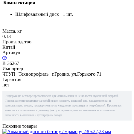
Комплектация
Шлифовальный диск - 1 шт.
Масса, кг
0.13
Производство
Китай
Артикул
B-36267
Импортер
ЧТУП "Технопрофиль" г.Гродно, ул.Горького 71
Гарантия
нет
Информация о товаре предоставлена для ознакомления и не является публичной офертой.
Производители оставляют за собой право изменять внешний вид, характеристики и
комплектацию товара, предварительно не уведомляя продавцов и потребителей. Просим вас
отнестись с пониманием к данному факту и заранее приносим извинения за возможные
неточности в описании и фотографиях товара.
Похожие товары