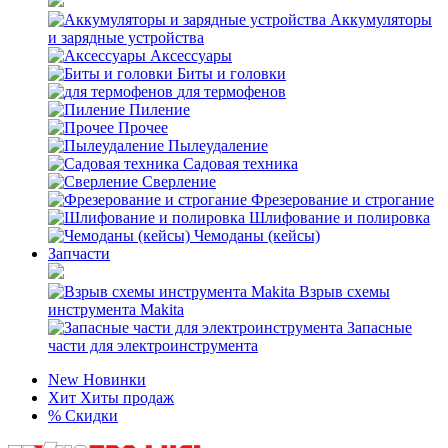
Аккумуляторы
и зарядные устройства
Аксессуары
Биты и головки
для термофенов
Пиление
Прочее
Пылеудаление
Садовая техника
Сверление
Фрезерование и строгание
Шлифование и полировка
Чемоданы (кейсы)
Запчасти
Взрыв схемы
инструмента Makita
Запасные
части для электроинструмента
New
Новинки
Хит
Хиты продаж
%
Скидки