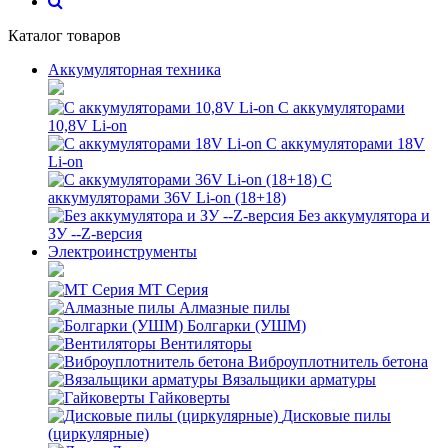
Каталог товаров
Аккумуляторная техника
С аккумуляторами
10,8V Li-on
С аккумуляторами 18V
Li-on
С
аккумуляторами 36V Li-on (18+18)
Без аккумулятора и
ЗУ --Z-версия
Электроинструменты
MT Серия
Алмазные пилы
Болгарки (УШМ)
Вентиляторы
Виброуплотнитель бетона
Вязальщики арматуры
Гайковерты
Дисковые пилы
(циркулярные)