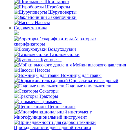
Шпилькорез
Штроборезы
Шуруповерты
Заклепочники
Насосы
Садовая техника
Аэраторы /
скарификаторы
Воздуходувки
Газонокосилки
Кусторезы
Мойки высокого давления
Насосы
Ножницы для травы
Опрыскиватель садовый
Садовые измельчители
Секаторы
Тракторы
Триммеры
Цепные пилы
Многофункциональный инструмент
Принадлежности для садовой техники