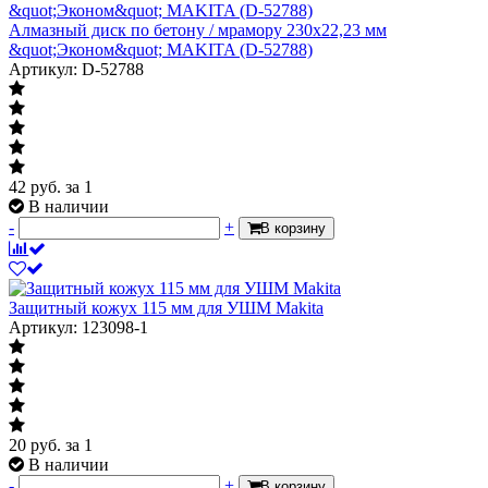
Алмазный диск по бетону / мрамору 230х22,23 мм
&quot;Эконом&quot; MAKITA (D-52788)
Артикул: D-52788
42
руб.
за 1
В наличии
-
+
В корзину
Защитный кожух 115 мм для УШМ Makita
Артикул: 123098-1
20
руб.
за 1
В наличии
-
+
В корзину