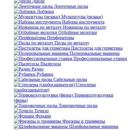
Дрели
Ленточные пилы
Лобзики
Мультитулы (резаки)
Наборы инструмента
Ножницы по металлу
Отбойные молотки
Перфораторы
Пилы по металлу
Пистолеты для герметика
Полировальные машины
Профессиональные станки
Пылесосы
Радио
Рубанки
Сабельные пилы
Степлеры
(скобосшиватели)
Термовоздуходувки
(фены)
Торцовочные пилы
Точило
Фонари
Фрезеры и триммеры
Шлифовальные машины