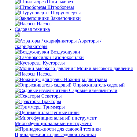
Шпилькорез
Штроборезы
Шуруповерты
Заклепочники
Насосы
Садовая техника
Аэраторы /
скарификаторы
Воздуходувки
Газонокосилки
Кусторезы
Мойки высокого давления
Насосы
Ножницы для травы
Опрыскиватель садовый
Садовые измельчители
Секаторы
Тракторы
Триммеры
Цепные пилы
Многофункциональный инструмент
Принадлежности для садовой техники