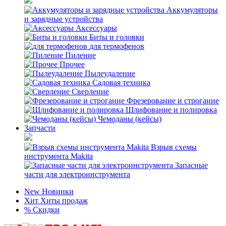
Аккумуляторы
и зарядные устройства
Аксессуары
Биты и головки
для термофенов
Пиление
Прочее
Пылеудаление
Садовая техника
Сверление
Фрезерование и строгание
Шлифование и полировка
Чемоданы (кейсы)
Запчасти
Взрыв схемы
инструмента Makita
Запасные
части для электроинструмента
New
Новинки
Хит
Хиты продаж
%
Скидки