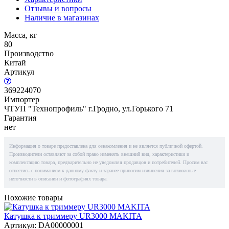
Отзывы и вопросы
Наличие в магазинах
Масса, кг
80
Производство
Китай
Артикул
369224070
Импортер
ЧТУП "Технопрофиль" г.Гродно, ул.Горького 71
Гарантия
нет
Информация о товаре предоставлена для ознакомления и не является публичной офертой.
Производители оставляют за собой право изменять внешний вид, характеристики и
комплектацию товара, предварительно не уведомляя продавцов и потребителей. Просим вас
отнестись с пониманием к данному факту и заранее приносим извинения за возможные
неточности в описании и фотографиях товара.
Похожие товары
Катушка к триммеру UR3000 MAKITA
Артикул: DA00000001