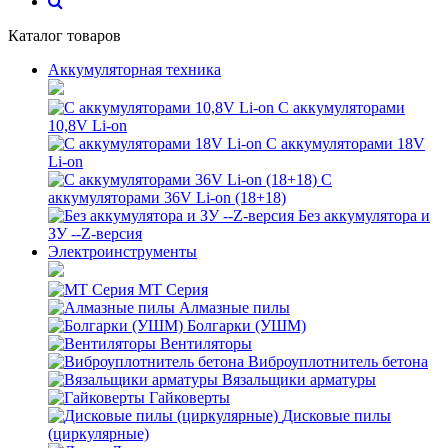
Каталог товаров
Аккумуляторная техника
С аккумуляторами
10,8V Li-on
С аккумуляторами 18V
Li-on
С
аккумуляторами 36V Li-on (18+18)
Без аккумулятора и
ЗУ --Z-версия
Электроинструменты
MT Серия
Алмазные пилы
Болгарки (УШМ)
Вентиляторы
Виброуплотнитель бетона
Вязальщики арматуры
Гайковерты
Дисковые пилы
(циркулярные)