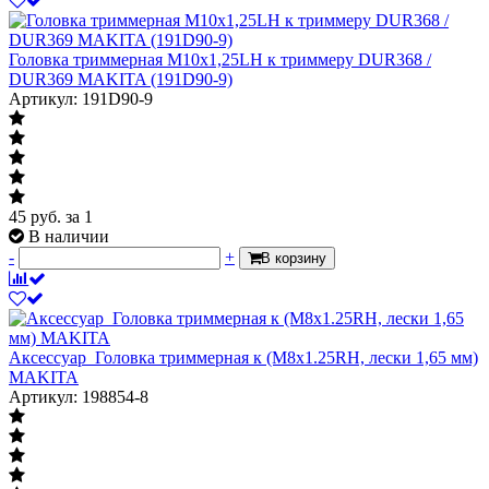
Головка триммерная М10х1,25LH к триммеру DUR368 /
DUR369 MAKITA (191D90-9)
Артикул: 191D90-9
45
руб.
за 1
В наличии
-
+
В корзину
Аксессуар_Головка триммерная к (M8x1.25RH, лески 1,65 мм)
MAKITA
Артикул: 198854-8