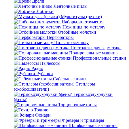
Дрели
Ленточные пилы
Лобзики
Мультитулы (резаки)
Наборы инструмента
Ножницы по металлу
Отбойные молотки
Перфораторы
Пилы по металлу
Пистолеты для герметика
Полировальные машины
Профессиональные станки
Пылесосы
Радио
Рубанки
Сабельные пилы
Степлеры
(скобосшиватели)
Термовоздуходувки
(фены)
Торцовочные пилы
Точило
Фонари
Фрезеры и триммеры
Шлифовальные машины