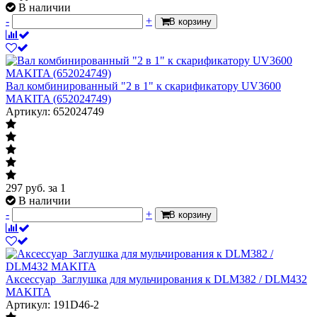
В наличии
-
+
В корзину
Вал комбинированный "2 в 1" к скарификатору UV3600
MAKITA (652024749)
Артикул: 652024749
297
руб.
за 1
В наличии
-
+
В корзину
Аксессуар_Заглушка для мульчирования к DLM382 / DLM432
MAKITA
Артикул: 191D46-2