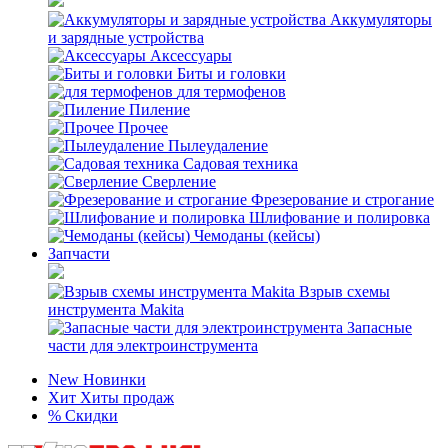
Аккумуляторы
и зарядные устройства
Аксессуары
Биты и головки
для термофенов
Пиление
Прочее
Пылеудаление
Садовая техника
Сверление
Фрезерование и строгание
Шлифование и полировка
Чемоданы (кейсы)
Запчасти
Взрыв схемы
инструмента Makita
Запасные
части для электроинструмента
New
Новинки
Хит
Хиты продаж
%
Скидки