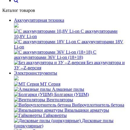
Каталог товаров
Аккумуляторная техника
С аккумуляторами
10,8V Li-on
С аккумуляторами 18V
Li-on
С
аккумуляторами 36V Li-on (18+18)
Без аккумулятора и
ЗУ --Z-версия
Электроинструменты
MT Серия
Алмазные пилы
Болгарки (УШМ)
Вентиляторы
Виброуплотнитель бетона
Вязальщики арматуры
Гайковерты
Дисковые пилы
(циркулярные)