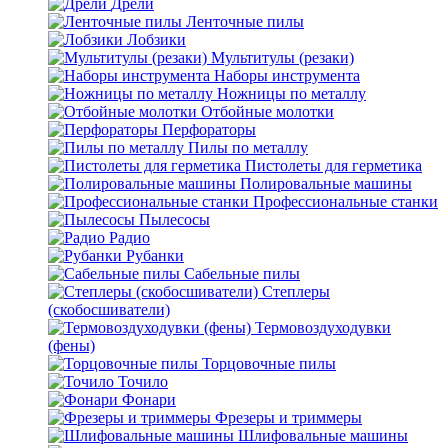
Дрели
Ленточные пилы
Лобзики
Мультитулы (резаки)
Наборы инструмента
Ножницы по металлу
Отбойные молотки
Перфораторы
Пилы по металлу
Пистолеты для герметика
Полировальные машины
Профессиональные станки
Пылесосы
Радио
Рубанки
Сабельные пилы
Степлеры
(скобосшиватели)
Термовоздуходувки
(фены)
Торцовочные пилы
Точило
Фонари
Фрезеры и триммеры
Шлифовальные машины