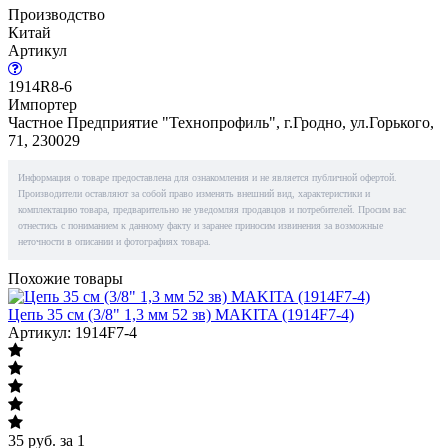
Производство
Китай
Артикул
1914R8-6
Импортер
Частное Предприятие "Технопрофиль", г.Гродно, ул.Горького,
71, 230029
Информация о товаре предоставлена для ознакомления и не является публичной офертой.
Производители оставляют за собой право изменять внешний вид, характеристики и
комплектацию товара, предварительно не уведомляя продавцов и потребителей. Просим вас
отнестись с пониманием к данному факту и заранее приносим извинения за возможные
неточности в описании и фотографиях товара.
Похожие товары
Цепь 35 см (3/8" 1,3 мм 52 зв) MAKITA (1914F7-4)
Артикул: 1914F7-4
35
руб.
за 1