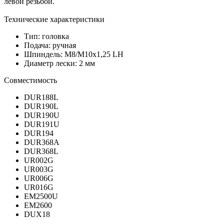
левой резьбой.
Технические характеристики
Тип: головка
Подача: ручная
Шпиндель: M8/М10х1,25 LH
Диаметр лески: 2 мм
Совместимость
DUR188L
DUR190L
DUR190U
DUR191U
DUR194
DUR368A
DUR368L
UR002G
UR003G
UR006G
UR016G
EM2500U
EM2600
DUX18