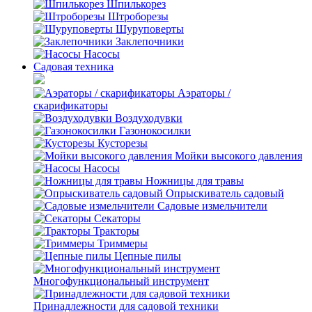
Шпилькорез
Штроборезы
Шуруповерты
Заклепочники
Насосы
Садовая техника
Аэраторы /
скарификаторы
Воздуходувки
Газонокосилки
Кусторезы
Мойки высокого давления
Насосы
Ножницы для травы
Опрыскиватель садовый
Садовые измельчители
Секаторы
Тракторы
Триммеры
Цепные пилы
Многофункциональный инструмент
Принадлежности для садовой техники