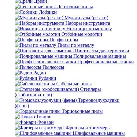
Дрели
Ленточные пилы
Лобзики
Мультитулы (резаки)
Наборы инструмента
Ножницы по металлу
Отбойные молотки
Перфораторы
Пилы по металлу
Пистолеты для герметика
Полировальные машины
Профессиональные станки
Пылесосы
Радио
Рубанки
Сабельные пилы
Степлеры
(скобосшиватели)
Термовоздуходувки
(фены)
Торцовочные пилы
Точило
Фонари
Фрезеры и триммеры
Шлифовальные машины