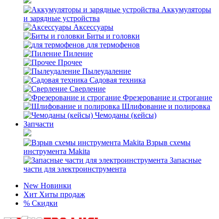
Аккумуляторы
и зарядные устройства
Аксессуары
Биты и головки
для термофенов
Пиление
Прочее
Пылеудаление
Садовая техника
Сверление
Фрезерование и строгание
Шлифование и полировка
Чемоданы (кейсы)
Запчасти
Взрыв схемы
инструмента Makita
Запасные
части для электроинструмента
New
Новинки
Хит
Хиты продаж
%
Скидки