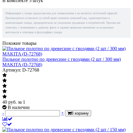
В комплекте 5 штук
Информация о товаре предоставлена для ознакомления и не является публичной офертой.
Производители оставляют за собой право изменять внешний вид, характеристики и
комплектацию товара, предварительно не уведомляя продавцов и потребителей. Просим вас
отнестись с пониманием к данному факту и заранее приносим извинения за возможные
неточности в описании и фотографиях товара.
Похожие товары
Пильное полотно по древесине с гвоздями (2 шт / 300 мм)
MAKITA (D-72768)
Артикул: D-72768
40
руб.
за 1
В наличии
-
+
В корзину