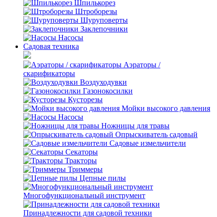
Шпилькорез
Штроборезы
Шуруповерты
Заклепочники
Насосы
Садовая техника
Аэраторы /
скарификаторы
Воздуходувки
Газонокосилки
Кусторезы
Мойки высокого давления
Насосы
Ножницы для травы
Опрыскиватель садовый
Садовые измельчители
Секаторы
Тракторы
Триммеры
Цепные пилы
Многофункциональный инструмент
Принадлежности для садовой техники