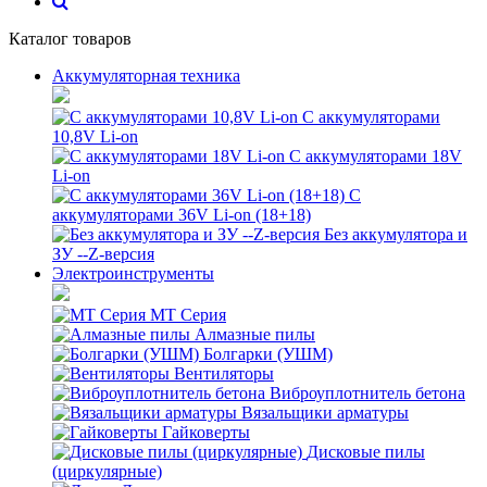
Каталог товаров
Аккумуляторная техника
С аккумуляторами
10,8V Li-on
С аккумуляторами 18V
Li-on
С
аккумуляторами 36V Li-on (18+18)
Без аккумулятора и
ЗУ --Z-версия
Электроинструменты
MT Серия
Алмазные пилы
Болгарки (УШМ)
Вентиляторы
Виброуплотнитель бетона
Вязальщики арматуры
Гайковерты
Дисковые пилы
(циркулярные)