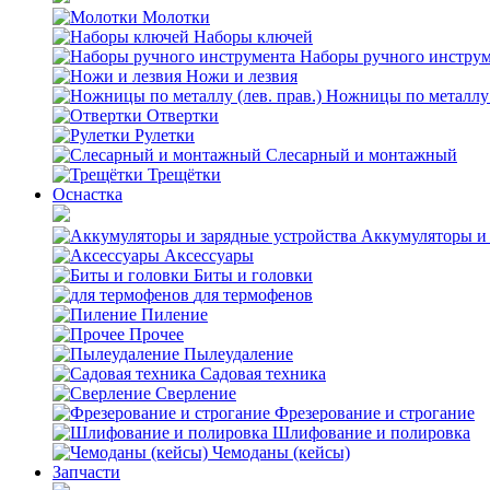
Молотки
Наборы ключей
Наборы ручного инстру
Ножи и лезвия
Ножницы по металлу (
Отвертки
Рулетки
Слесарный и монтажный
Трещётки
Оснастка
Аккумуляторы и 
Аксессуары
Биты и головки
для термофенов
Пиление
Прочее
Пылеудаление
Садовая техника
Сверление
Фрезерование и строгание
Шлифование и полировка
Чемоданы (кейсы)
Запчасти