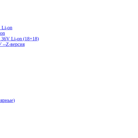
 Li-on
-on
36V Li-on (18+18)
У --Z-версия
лярные)