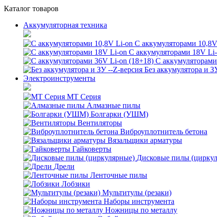
Каталог товаров
Аккумуляторная техника
С аккумуляторами 10,8V
С аккумуляторами 18V Li
С аккумуляторами 
Без аккумулятора и З
Электроинструменты
MT Серия
Алмазные пилы
Болгарки (УШМ)
Вентиляторы
Виброуплотнитель бетона
Вязальщики арматуры
Гайковерты
Дисковые пилы (цирку
Дрели
Ленточные пилы
Лобзики
Мультитулы (резаки)
Наборы инструмента
Ножницы по металлу