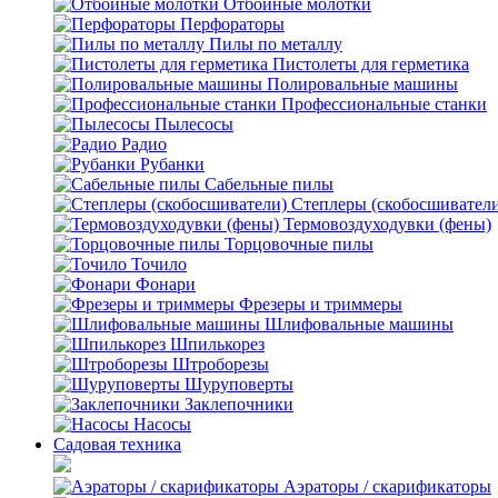
Отбойные молотки
Перфораторы
Пилы по металлу
Пистолеты для герметика
Полировальные машины
Профессиональные станки
Пылесосы
Радио
Рубанки
Сабельные пилы
Степлеры (скобосшивател
Термовоздуходувки (фены)
Торцовочные пилы
Точило
Фонари
Фрезеры и триммеры
Шлифовальные машины
Шпилькорез
Штроборезы
Шуруповерты
Заклепочники
Насосы
Садовая техника
Аэраторы / скарификаторы