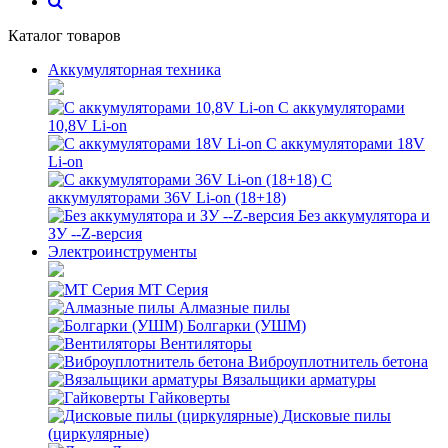
Каталог товаров
Аккумуляторная техника
С аккумуляторами
10,8V Li-on
С аккумуляторами 18V
Li-on
С
аккумуляторами 36V Li-on (18+18)
Без аккумулятора и
ЗУ --Z-версия
Электроинструменты
MT Серия
Алмазные пилы
Болгарки (УШМ)
Вентиляторы
Виброуплотнитель бетона
Вязальщики арматуры
Гайковерты
Дисковые пилы
(циркулярные)