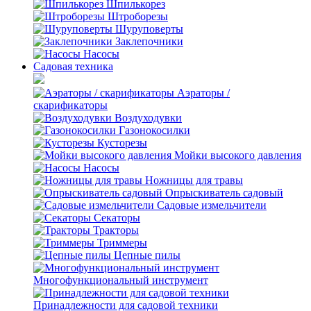
Шпилькорез
Штроборезы
Шуруповерты
Заклепочники
Насосы
Садовая техника
Аэраторы /
скарификаторы
Воздуходувки
Газонокосилки
Кусторезы
Мойки высокого давления
Насосы
Ножницы для травы
Опрыскиватель садовый
Садовые измельчители
Секаторы
Тракторы
Триммеры
Цепные пилы
Многофункциональный инструмент
Принадлежности для садовой техники