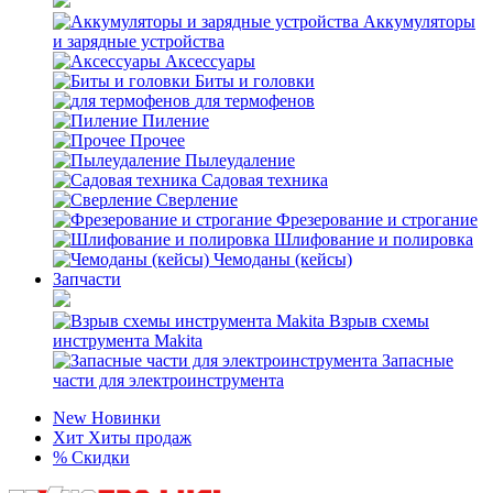
Аккумуляторы
и зарядные устройства
Аксессуары
Биты и головки
для термофенов
Пиление
Прочее
Пылеудаление
Садовая техника
Сверление
Фрезерование и строгание
Шлифование и полировка
Чемоданы (кейсы)
Запчасти
Взрыв схемы
инструмента Makita
Запасные
части для электроинструмента
New
Новинки
Хит
Хиты продаж
%
Скидки