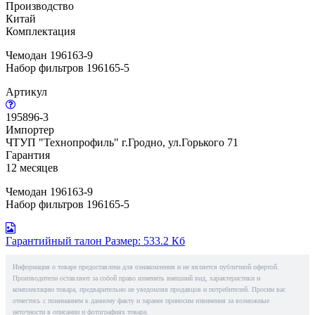
Производство
Китай
Комплектация
Чемодан 196163-9
Набор фильтров 196165-5
Артикул
195896-3
Импортер
ЧТУП "Технопрофиль" г.Гродно, ул.Горького 71
Гарантия
12 месяцев
Чемодан 196163-9
Набор фильтров 196165-5
Гарантийный талон
Размер: 533.2 Кб
Информация о товаре предоставлена для ознакомления и не является публичной офертой.
Производители оставляют за собой право изменять внешний вид, характеристики и
комплектацию товара, предварительно не уведомляя продавцов и потребителей. Просим вас
отнестись с пониманием к данному факту и заранее приносим извинения за возможные
неточности в описании и фотографиях товара.