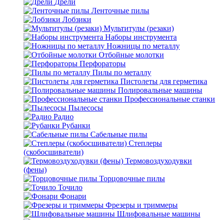
Дрели
Ленточные пилы
Лобзики
Мультитулы (резаки)
Наборы инструмента
Ножницы по металлу
Отбойные молотки
Перфораторы
Пилы по металлу
Пистолеты для герметика
Полировальные машины
Профессиональные станки
Пылесосы
Радио
Рубанки
Сабельные пилы
Степлеры
(скобосшиватели)
Термовоздуходувки
(фены)
Торцовочные пилы
Точило
Фонари
Фрезеры и триммеры
Шлифовальные машины