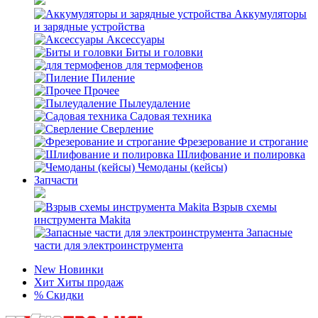
Аккумуляторы
и зарядные устройства
Аксессуары
Биты и головки
для термофенов
Пиление
Прочее
Пылеудаление
Садовая техника
Сверление
Фрезерование и строгание
Шлифование и полировка
Чемоданы (кейсы)
Запчасти
Взрыв схемы
инструмента Makita
Запасные
части для электроинструмента
New
Новинки
Хит
Хиты продаж
%
Скидки