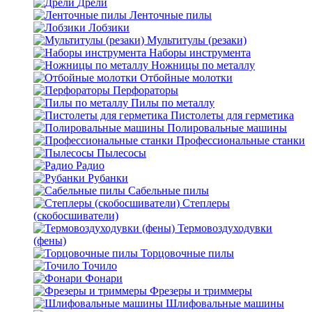
Дрели
Ленточные пилы
Лобзики
Мультитулы (резаки)
Наборы инструмента
Ножницы по металлу
Отбойные молотки
Перфораторы
Пилы по металлу
Пистолеты для герметика
Полировальные машины
Профессиональные станки
Пылесосы
Радио
Рубанки
Сабельные пилы
Степлеры
(скобосшиватели)
Термовоздуходувки
(фены)
Торцовочные пилы
Точило
Фонари
Фрезеры и триммеры
Шлифовальные машины