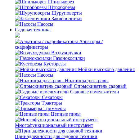
Шпилькорез
Штроборезы
Шуруповерты
Заклепочники
Насосы
Садовая техника
Аэраторы /
скарификаторы
Воздуходувки
Газонокосилки
Кусторезы
Мойки высокого давления
Насосы
Ножницы для травы
Опрыскиватель садовый
Садовые измельчители
Секаторы
Тракторы
Триммеры
Цепные пилы
Многофункциональный инструмент
Принадлежности для садовой техники