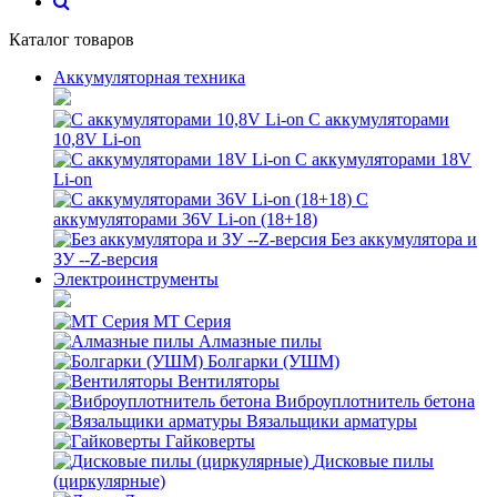
Каталог товаров
Аккумуляторная техника
С аккумуляторами
10,8V Li-on
С аккумуляторами 18V
Li-on
С
аккумуляторами 36V Li-on (18+18)
Без аккумулятора и
ЗУ --Z-версия
Электроинструменты
MT Серия
Алмазные пилы
Болгарки (УШМ)
Вентиляторы
Виброуплотнитель бетона
Вязальщики арматуры
Гайковерты
Дисковые пилы
(циркулярные)