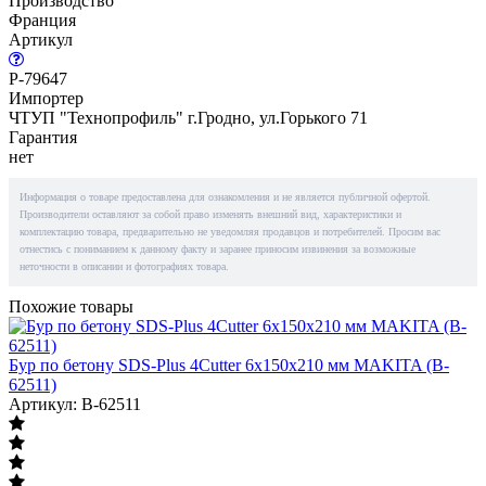
Производство
Франция
Артикул
P-79647
Импортер
ЧТУП "Технопрофиль" г.Гродно, ул.Горького 71
Гарантия
нет
Информация о товаре предоставлена для ознакомления и не является публичной офертой.
Производители оставляют за собой право изменять внешний вид, характеристики и
комплектацию товара, предварительно не уведомляя продавцов и потребителей. Просим вас
отнестись с пониманием к данному факту и заранее приносим извинения за возможные
неточности в описании и фотографиях товара.
Похожие товары
Бур по бетону SDS-Plus 4Cutter 6х150х210 мм MAKITA (B-
62511)
Артикул: B-62511