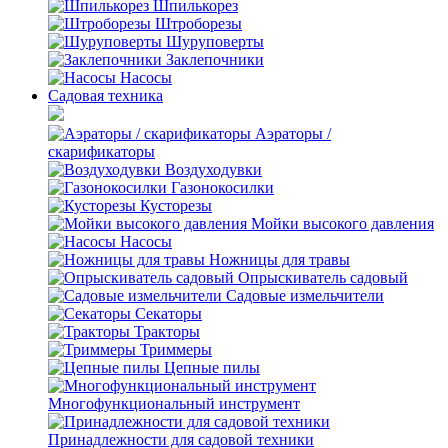
Шпилькорез
Штроборезы
Шуруповерты
Заклепочники
Насосы
Садовая техника
Аэраторы /
скарификаторы
Воздуходувки
Газонокосилки
Кусторезы
Мойки высокого давления
Насосы
Ножницы для травы
Опрыскиватель садовый
Садовые измельчители
Секаторы
Тракторы
Триммеры
Цепные пилы
Многофункциональный инструмент
Принадлежности для садовой техники