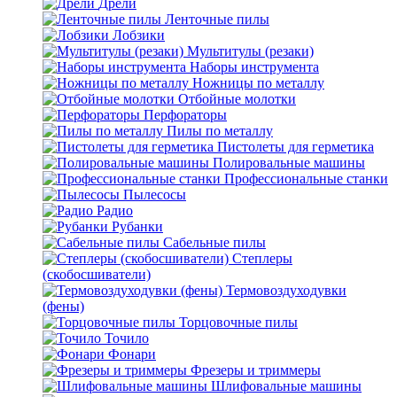
Дрели
Ленточные пилы
Лобзики
Мультитулы (резаки)
Наборы инструмента
Ножницы по металлу
Отбойные молотки
Перфораторы
Пилы по металлу
Пистолеты для герметика
Полировальные машины
Профессиональные станки
Пылесосы
Радио
Рубанки
Сабельные пилы
Степлеры
(скобосшиватели)
Термовоздуходувки
(фены)
Торцовочные пилы
Точило
Фонари
Фрезеры и триммеры
Шлифовальные машины