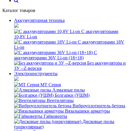
Каталог товаров
Аккумуляторная техника
С аккумуляторами
10,8V Li-on
С аккумуляторами 18V
Li-on
С
аккумуляторами 36V Li-on (18+18)
Без аккумулятора и
ЗУ --Z-версия
Электроинструменты
MT Серия
Алмазные пилы
Болгарки (УШМ)
Вентиляторы
Виброуплотнитель бетона
Вязальщики арматуры
Гайковерты
Дисковые пилы
(циркулярные)