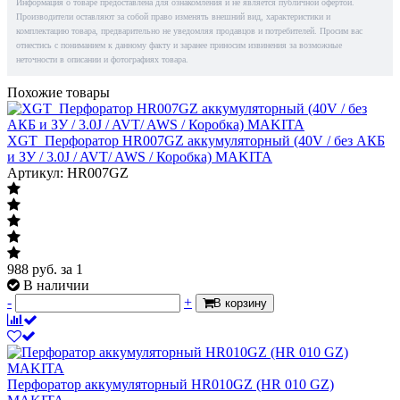
Информация о товаре предоставлена для ознакомления и не является публичной офертой.
Производители оставляют за собой право изменять внешний вид, характеристики и
комплектацию товара, предварительно не уведомляя продавцов и потребителей. Просим вас
отнестись с пониманием к данному факту и заранее приносим извинения за возможные
неточности в описании и фотографиях товара.
Похожие товары
XGT_Перфоратор HR007GZ аккумуляторный (40V / без АКБ
и ЗУ / 3.0J / AVT/ AWS / Коробка) MAKITA
Артикул: HR007GZ
988
руб.
за 1
В наличии
-
+
В корзину
Перфоратор аккумуляторный HR010GZ (HR 010 GZ)