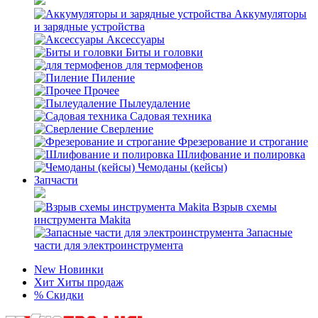
Аккумуляторы
и зарядные устройства
Аксессуары
Биты и головки
для термофенов
Пиление
Прочее
Пылеудаление
Садовая техника
Сверление
Фрезерование и строгание
Шлифование и полировка
Чемоданы (кейсы)
Запчасти
Взрыв схемы
инструмента Makita
Запасные
части для электроинструмента
New
Новинки
Хит
Хиты продаж
%
Скидки