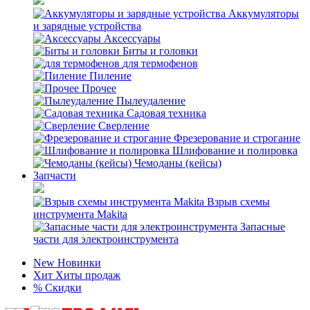
Аккумуляторы
и зарядные устройства
Аксессуары
Биты и головки
для термофенов
Пиление
Прочее
Пылеудаление
Садовая техника
Сверление
Фрезерование и строгание
Шлифование и полировка
Чемоданы (кейсы)
Запчасти
Взрыв схемы
инструмента Makita
Запасные
части для электроинструмента
New
Новинки
Хит
Хиты продаж
%
Скидки