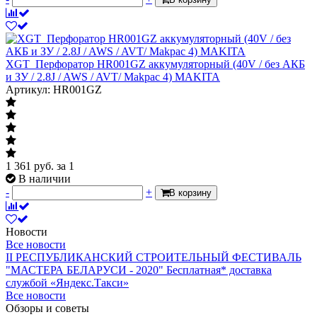
XGT_Перфоратор HR001GZ аккумуляторный (40V / без АКБ
и ЗУ / 2.8J / AWS / AVT/ Makpac 4) MAKITA
Артикул: HR001GZ
1 361
руб.
за 1
В наличии
-
+
В корзину
Новости
Все новости
II РЕСПУБЛИКАНСКИЙ СТРОИТЕЛЬНЫЙ ФЕСТИВАЛЬ
"МАСТЕРА БЕЛАРУСИ - 2020"
Бесплатная* доставка
службой «Яндекс.Такси»
Все новости
Обзоры и советы