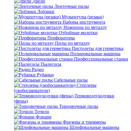
Дрели
Ленточные пилы
Лобзики
Мультитулы (резаки)
Наборы инструмента
Ножницы по металлу
Отбойные молотки
Перфораторы
Пилы по металлу
Пистолеты для герметика
Полировальные машины
Профессиональные станки
Пылесосы
Радио
Рубанки
Сабельные пилы
Степлеры
(скобосшиватели)
Термовоздуходувки
(фены)
Торцовочные пилы
Точило
Фонари
Фрезеры и триммеры
Шлифовальные машины