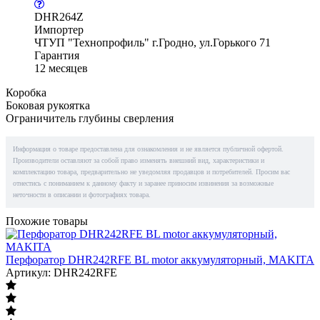
DHR264Z
Импортер
ЧТУП "Технопрофиль" г.Гродно, ул.Горького 71
Гарантия
12 месяцев
Коробка
Боковая рукоятка
Ограничитель глубины сверления
Информация о товаре предоставлена для ознакомления и не является публичной офертой.
Производители оставляют за собой право изменять внешний вид, характеристики и
комплектацию товара, предварительно не уведомляя продавцов и потребителей. Просим вас
отнестись с пониманием к данному факту и заранее приносим извинения за возможные
неточности в описании и фотографиях товара.
Похожие товары
Перфоратор DHR242RFE BL motor аккумуляторный, MAKITA
Артикул: DHR242RFE