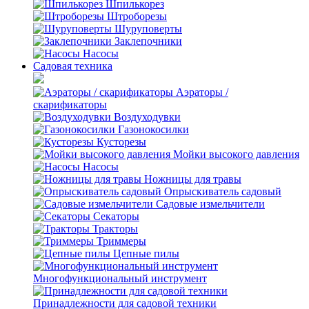
Шпилькорез
Штроборезы
Шуруповерты
Заклепочники
Насосы
Садовая техника
Аэраторы /
скарификаторы
Воздуходувки
Газонокосилки
Кусторезы
Мойки высокого давления
Насосы
Ножницы для травы
Опрыскиватель садовый
Садовые измельчители
Секаторы
Тракторы
Триммеры
Цепные пилы
Многофункциональный инструмент
Принадлежности для садовой техники