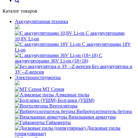
Каталог товаров
Аккумуляторная техника
С аккумуляторами
10,8V Li-on
С аккумуляторами 18V
Li-on
С
аккумуляторами 36V Li-on (18+18)
Без аккумулятора и
ЗУ --Z-версия
Электроинструменты
MT Серия
Алмазные пилы
Болгарки (УШМ)
Вентиляторы
Виброуплотнитель бетона
Вязальщики арматуры
Гайковерты
Дисковые пилы
(циркулярные)