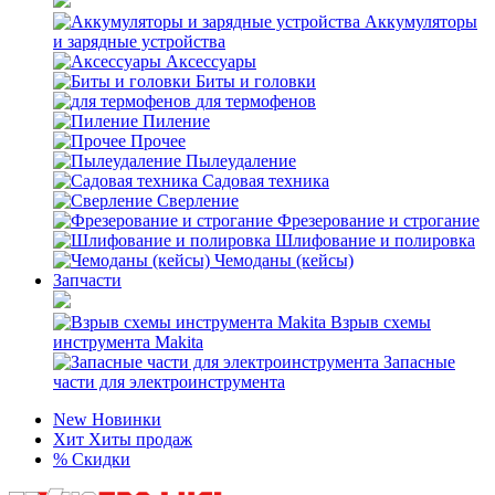
Аккумуляторы
и зарядные устройства
Аксессуары
Биты и головки
для термофенов
Пиление
Прочее
Пылеудаление
Садовая техника
Сверление
Фрезерование и строгание
Шлифование и полировка
Чемоданы (кейсы)
Запчасти
Взрыв схемы
инструмента Makita
Запасные
части для электроинструмента
New
Новинки
Хит
Хиты продаж
%
Скидки