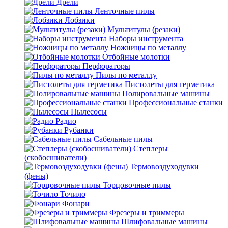
Дрели
Ленточные пилы
Лобзики
Мультитулы (резаки)
Наборы инструмента
Ножницы по металлу
Отбойные молотки
Перфораторы
Пилы по металлу
Пистолеты для герметика
Полировальные машины
Профессиональные станки
Пылесосы
Радио
Рубанки
Сабельные пилы
Степлеры
(скобосшиватели)
Термовоздуходувки
(фены)
Торцовочные пилы
Точило
Фонари
Фрезеры и триммеры
Шлифовальные машины