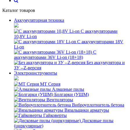
Каталог товаров
Аккумуляторная техника
С аккумуляторами
10,8V Li-on
С аккумуляторами 18V
Li-on
С
аккумуляторами 36V Li-on (18+18)
Без аккумулятора и
ЗУ --Z-версия
Электроинструменты
MT Серия
Алмазные пилы
Болгарки (УШМ)
Вентиляторы
Виброуплотнитель бетона
Вязальщики арматуры
Гайковерты
Дисковые пилы
(циркулярные)