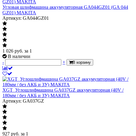
Угловая шлифмашина аккумуляторная GA044GZ01 (GA 044
GZ01) MAKITA
Артикул: GA044GZ01
1 026
руб.
за 1
В наличии
-
+
В корзину
XGT_Углошлифмашина GA037GZ аккумуляторная (40V /
180мм / без АКБ и ЗУ) MAKITA
Артикул: GA037GZ
927
руб.
за 1