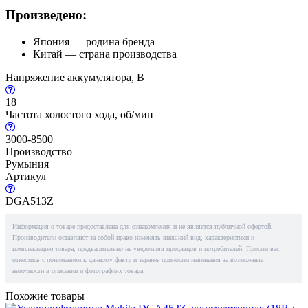
Произведено:
Япония — родина бренда
Китай — страна производства
Напряжение аккумулятора, В
18
Частота холостого хода, об/мин
3000-8500
Производство
Румыния
Артикул
DGA513Z
Информация о товаре предоставлена для ознакомления и не является публичной офертой.
Производители оставляют за собой право изменять внешний вид, характеристики и
комплектацию товара, предварительно не уведомляя продавцов и потребителей. Просим вас
отнестись с пониманием к данному факту и заранее приносим извинения за возможные
неточности в описании и фотографиях товара.
Похожие товары