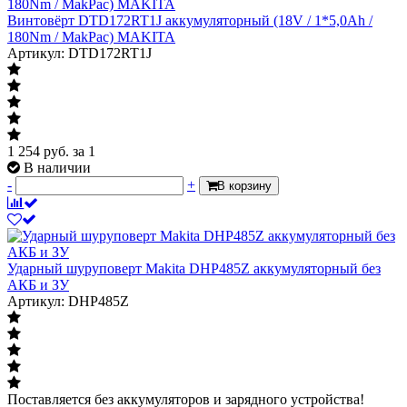
Винтовёрт DTD172RT1J аккумуляторный (18V / 1*5,0Ah /
180Nm / MakPac) MAKITA
Артикул: DTD172RT1J
1 254
руб.
за 1
В наличии
-
+
В корзину
Ударный шуруповерт Makita DHP485Z аккумуляторный без
АКБ и ЗУ
Артикул: DHP485Z
Поставляется без аккумуляторов и зарядного устройства!