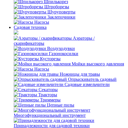
Шпилькорез
Штроборезы
Шуруповерты
Заклепочники
Насосы
Садовая техника
Аэраторы /
скарификаторы
Воздуходувки
Газонокосилки
Кусторезы
Мойки высокого давления
Насосы
Ножницы для травы
Опрыскиватель садовый
Садовые измельчители
Секаторы
Тракторы
Триммеры
Цепные пилы
Многофункциональный инструмент
Принадлежности для садовой техники