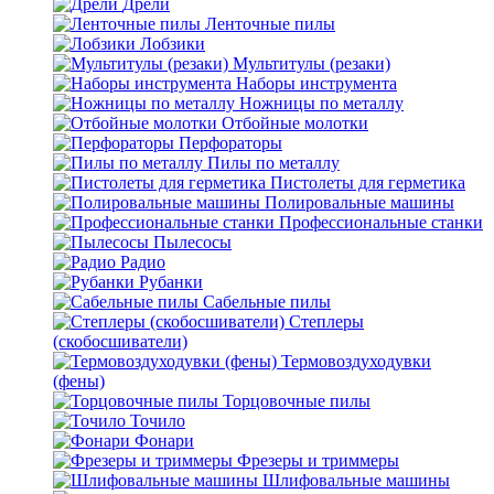
Дрели
Ленточные пилы
Лобзики
Мультитулы (резаки)
Наборы инструмента
Ножницы по металлу
Отбойные молотки
Перфораторы
Пилы по металлу
Пистолеты для герметика
Полировальные машины
Профессиональные станки
Пылесосы
Радио
Рубанки
Сабельные пилы
Степлеры
(скобосшиватели)
Термовоздуходувки
(фены)
Торцовочные пилы
Точило
Фонари
Фрезеры и триммеры
Шлифовальные машины