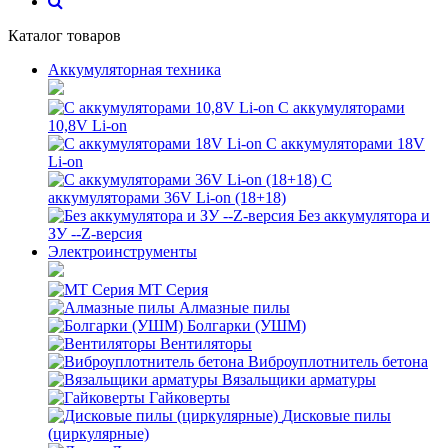
Каталог товаров
Аккумуляторная техника
С аккумуляторами
10,8V Li-on
С аккумуляторами 18V
Li-on
С
аккумуляторами 36V Li-on (18+18)
Без аккумулятора и
ЗУ --Z-версия
Электроинструменты
MT Серия
Алмазные пилы
Болгарки (УШМ)
Вентиляторы
Виброуплотнитель бетона
Вязальщики арматуры
Гайковерты
Дисковые пилы
(циркулярные)