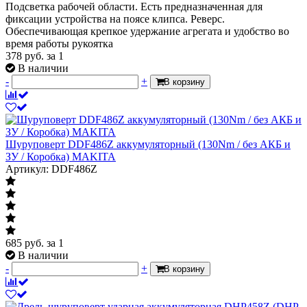
Подсветка рабочей области. Есть предназначенная для
фиксации устройства на поясе клипса. Реверс.
Обеспечивающая крепкое удержание агрегата и удобство во
время работы рукоятка
378
руб.
за 1
В наличии
-
+
В корзину
Шуруповерт DDF486Z аккумуляторный (130Nm / без АКБ и
ЗУ / Коробка) MAKITA
Артикул: DDF486Z
685
руб.
за 1
В наличии
-
+
В корзину