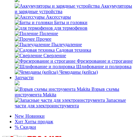
Аккумуляторы
и зарядные устройства
Аксессуары
Биты и головки
для термофенов
Пиление
Прочее
Пылеудаление
Садовая техника
Сверление
Фрезерование и строгание
Шлифование и полировка
Чемоданы (кейсы)
Запчасти
Взрыв схемы
инструмента Makita
Запасные
части для электроинструмента
New
Новинки
Хит
Хиты продаж
%
Скидки