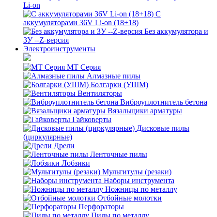
Li-on
С
аккумуляторами 36V Li-on (18+18)
Без аккумулятора и
ЗУ --Z-версия
Электроинструменты
MT Серия
Алмазные пилы
Болгарки (УШМ)
Вентиляторы
Виброуплотнитель бетона
Вязальщики арматуры
Гайковерты
Дисковые пилы
(циркулярные)
Дрели
Ленточные пилы
Лобзики
Мультитулы (резаки)
Наборы инструмента
Ножницы по металлу
Отбойные молотки
Перфораторы
Пилы по металлу