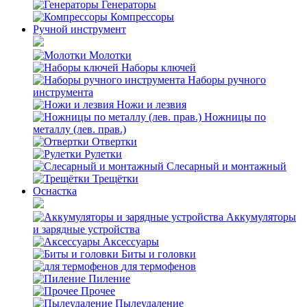
Генераторы
Компрессоры
Ручной инструмент
Молотки
Наборы ключей
Наборы ручного
инструмента
Ножи и лезвия
Ножницы по
металлу (лев. прав.)
Отвертки
Рулетки
Слесарный и монтажный
Трещётки
Оснастка
Аккумуляторы
и зарядные устройства
Аксессуары
Биты и головки
для термофенов
Пиление
Прочее
Пылеудаление