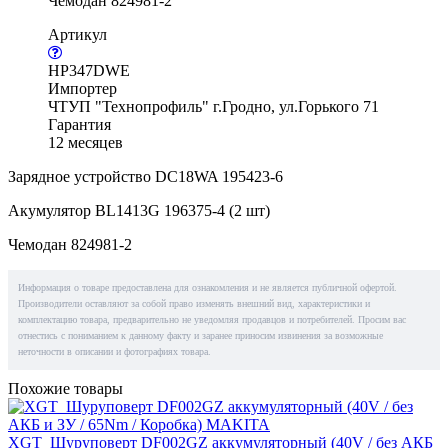
Чемодан 824981-2
Артикул
HP347DWE
Импортер
ЧТУП "Технопрофиль" г.Гродно, ул.Горького 71
Гарантия
12 месяцев
Зарядное устройство DC18WA 195423-6
Акумулятор BL1413G 196375-4 (2 шт)
Чемодан 824981-2
Информация о товаре предоставлена для ознакомления и не является публичной офертой.
Производители оставляют за собой право изменять внешний вид, характеристики и
комплектацию товара, предварительно не уведомляя продавцов и потребителей. Просим вас
отнестись с пониманием к данному факту и заранее приносим извинения за возможные
неточности в описании и фотографиях товара.
Похожие товары
XGT_Шуруповерт DF002GZ аккумуляторный (40V / без АКБ