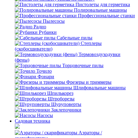
Пистолеты для герметика
Полировальные машины
Профессиональные станки
Пылесосы
Радио
Рубанки
Сабельные пилы
Степлеры
(скобосшиватели)
Термовоздуходувки
(фены)
Торцовочные пилы
Точило
Фонари
Фрезеры и триммеры
Шлифовальные машины
Шпилькорез
Штроборезы
Шуруповерты
Заклепочники
Насосы
Садовая техника
Аэраторы /