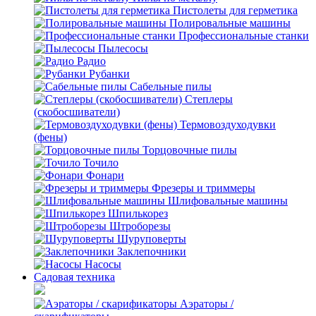
Пистолеты для герметика
Полировальные машины
Профессиональные станки
Пылесосы
Радио
Рубанки
Сабельные пилы
Степлеры
(скобосшиватели)
Термовоздуходувки
(фены)
Торцовочные пилы
Точило
Фонари
Фрезеры и триммеры
Шлифовальные машины
Шпилькорез
Штроборезы
Шуруповерты
Заклепочники
Насосы
Садовая техника
Аэраторы /