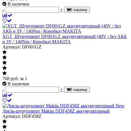
В наличии
-
+
В корзину
XGT_Шуруповерт DF001GZ аккумуляторный (40V / без АКБ
и ЗУ / 140Nm / Коробка) MAKITA
Артикул: DF001GZ
768
руб.
за 1
В наличии
-
+
В корзину
New
Дрель-шуруповерт Makita DDF458Z аккумуляторный
Артикул: DDF458Z