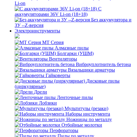
Li-on
С
аккумуляторами 36V Li-on (18+18)
Без аккумулятора и
ЗУ --Z-версия
Электроинструменты
MT Серия
Алмазные пилы
Болгарки (УШМ)
Вентиляторы
Виброуплотнитель бетона
Вязальщики арматуры
Гайковерты
Дисковые пилы
(циркулярные)
Дрели
Ленточные пилы
Лобзики
Мультитулы (резаки)
Наборы инструмента
Ножницы по металлу
Отбойные молотки
Перфораторы
Пилы по металлу