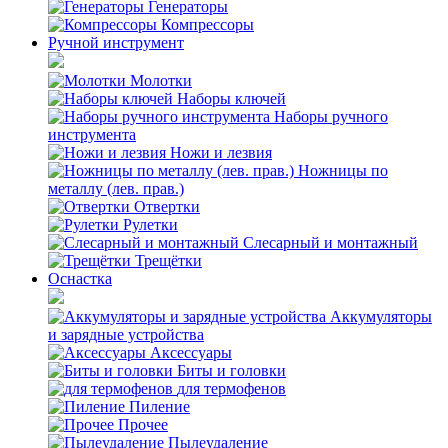
Генераторы
Компрессоры
Ручной инструмент
Молотки
Наборы ключей
Наборы ручного
инструмента
Ножи и лезвия
Ножницы по
металлу (лев. прав.)
Отвертки
Рулетки
Слесарный и монтажный
Трещётки
Оснастка
Аккумуляторы
и зарядные устройства
Аксессуары
Биты и головки
для термофенов
Пиление
Прочее
Пылеудаление