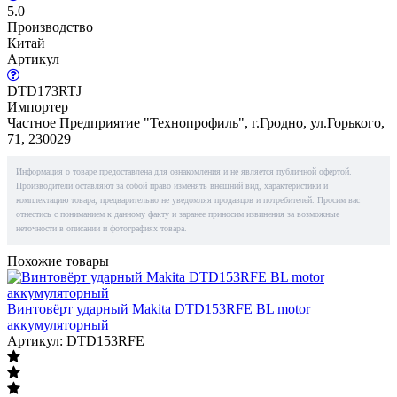
5.0
Производство
Китай
Артикул
DTD173RTJ
Импортер
Частное Предприятие "Технопрофиль", г.Гродно, ул.Горького,
71, 230029
Информация о товаре предоставлена для ознакомления и не является публичной офертой.
Производители оставляют за собой право изменять внешний вид, характеристики и
комплектацию товара, предварительно не уведомляя продавцов и потребителей. Просим вас
отнестись с пониманием к данному факту и заранее приносим извинения за возможные
неточности в описании и фотографиях товара.
Похожие товары
Винтовёрт ударный Makita DTD153RFE BL motor
аккумуляторный
Артикул: DTD153RFE