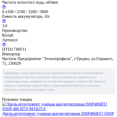
Частота холостого хода, об/мин
0-1100 / 2100 / 3200 / 3600
Емкость аккумулятора, Ah
3.0
Производство
Китай
Артикул
DTD173RF1J
Импортер
Частное Предприятие "Технопрофиль", г.Гродно, ул.Горького,
71, 230029
Информация о товаре предоставлена для ознакомления и не является публичной офертой.
Производители оставляют за собой право изменять внешний вид, характеристики и
комплектацию товара, предварительно не уведомляя продавцов и потребителей. Просим вас
отнестись с пониманием к данному факту и заранее приносим извинения за возможные
неточности в описании и фотографиях товара.
Похожие товары
Дрель-шуруповерт ударная аккумуляторная DHP486RTJ (DHP