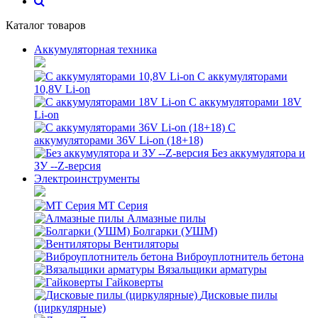
Каталог товаров
Аккумуляторная техника
С аккумуляторами
10,8V Li-on
С аккумуляторами 18V
Li-on
С
аккумуляторами 36V Li-on (18+18)
Без аккумулятора и
ЗУ --Z-версия
Электроинструменты
MT Серия
Алмазные пилы
Болгарки (УШМ)
Вентиляторы
Виброуплотнитель бетона
Вязальщики арматуры
Гайковерты
Дисковые пилы
(циркулярные)