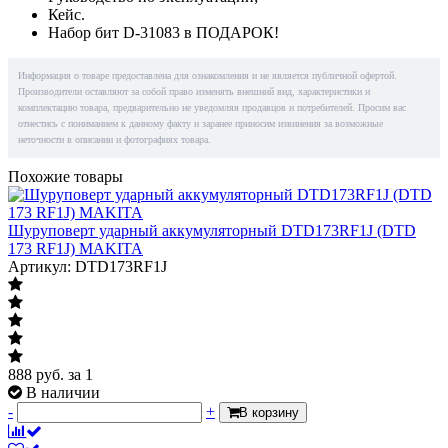
Кейс.
Набор бит D-31083 в ПОДАРОК!
Информация о товаре предоставлена для ознакомления и не является публичной офертой.
Производители оставляют за собой право изменять внешний вид, характеристики и
комплектацию товара, предварительно не уведомляя продавцов и потребителей. Просим вас
отнестись с пониманием к данному факту и заранее приносим извинения за возможные
неточности в описании и фотографиях товара.
Похожие товары
Шуруповерт ударный аккумуляторный DTD173RF1J (DTD
173 RF1J) MAKITA
Артикул: DTD173RF1J
888
руб.
за 1
В наличии
-
+
В корзину