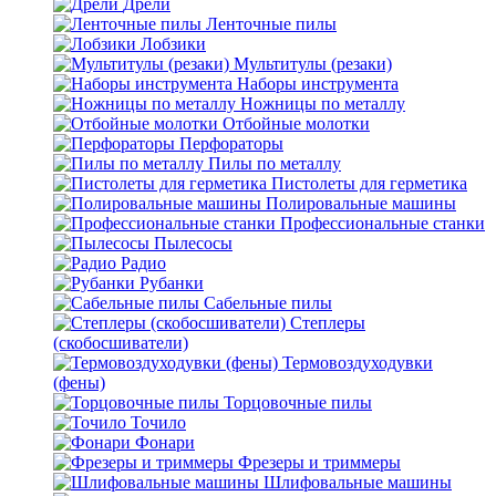
Дрели
Ленточные пилы
Лобзики
Мультитулы (резаки)
Наборы инструмента
Ножницы по металлу
Отбойные молотки
Перфораторы
Пилы по металлу
Пистолеты для герметика
Полировальные машины
Профессиональные станки
Пылесосы
Радио
Рубанки
Сабельные пилы
Степлеры
(скобосшиватели)
Термовоздуходувки
(фены)
Торцовочные пилы
Точило
Фонари
Фрезеры и триммеры
Шлифовальные машины