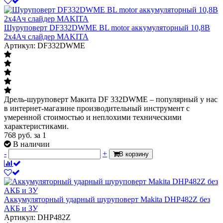
Шуруповерт DF332DWME BL motor аккумуляторный 10,8В
2х4Ач слайдер MAKITA
Артикул: DF332DWME
Дрель-шуруповерт Макита DF 332DWME – популярный у нас
в интернет-магазине производительный инструмент с
умеренной стоимостью и неплохими техническими
характеристиками.
768
руб.
за 1
В наличии
-
+
В корзину
Аккумуляторный ударный шуруповерт Makita DHP482Z без
АКБ и ЗУ
Артикул: DHP482Z