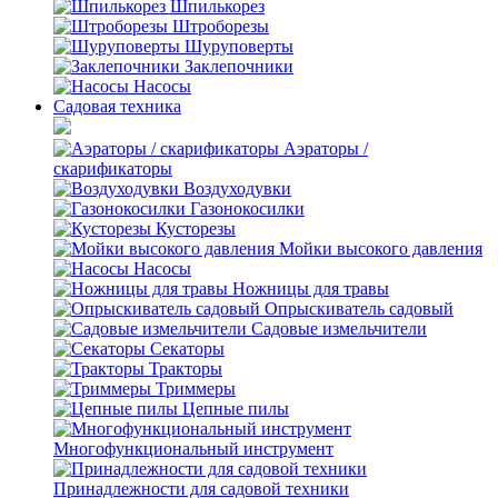
Шпилькорез
Штроборезы
Шуруповерты
Заклепочники
Насосы
Садовая техника
Аэраторы /
скарификаторы
Воздуходувки
Газонокосилки
Кусторезы
Мойки высокого давления
Насосы
Ножницы для травы
Опрыскиватель садовый
Садовые измельчители
Секаторы
Тракторы
Триммеры
Цепные пилы
Многофункциональный инструмент
Принадлежности для садовой техники