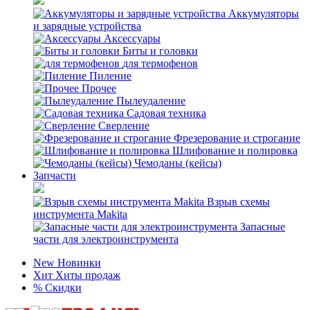
Аккумуляторы
и зарядные устройства
Аксессуары
Биты и головки
для термофенов
Пиление
Прочее
Пылеудаление
Садовая техника
Сверление
Фрезерование и строгание
Шлифование и полировка
Чемоданы (кейсы)
Запчасти
Взрыв схемы
инструмента Makita
Запасные
части для электроинструмента
New
Новинки
Хит
Хиты продаж
%
Скидки